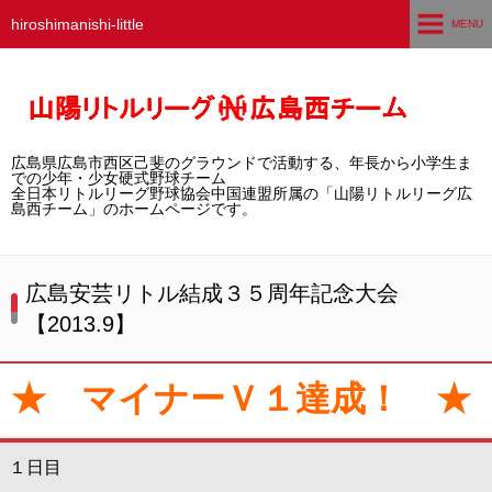
hiroshimanishi-little
MENU
ホーム
広島西チームとは
広島県広島市西区己斐のグラウンドで活動する、年長から小学生ま
選手募集／体験・見学
での少年・少女硬式野球チーム
全日本リトルリーグ野球協会中国連盟所属の「山陽リトルリーグ広
島西チーム」のホームページです。
練習グラウンド
活動スケジュール
広島安芸リトル結成３５周年記念大会
【2013.9】
選手・スタッフ紹介
試合結果
★ マイナーＶ１達成！ ★
想い出アルバム
１日目
卒団生の声