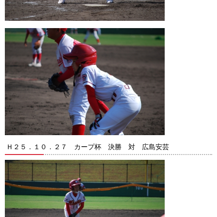
Ｈ２５．１０．２７ カープ杯 決勝 対 広島安芸