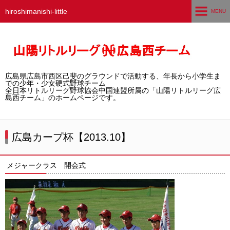
hiroshimanishi-little
MENU
ホーム
広島西チームとは
広島県広島市西区己斐のグラウンドで活動する、年長から小学生ま
選手募集／体験・見学
での少年・少女硬式野球チーム
全日本リトルリーグ野球協会中国連盟所属の「山陽リトルリーグ広
島西チーム」のホームページです。
練習グラウンド
活動スケジュール
広島カープ杯【2013.10】
選手・スタッフ紹介
メジャークラス 開会式
試合結果
想い出アルバム
卒団生の声