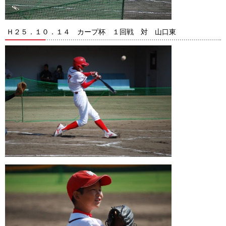
Ｈ２５．１０．１４ カープ杯 １回戦 対 山口東