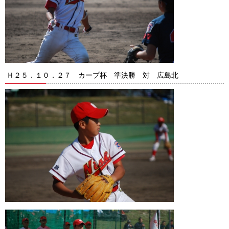
Ｈ２５．１０．２７ カープ杯 準決勝 対 広島北