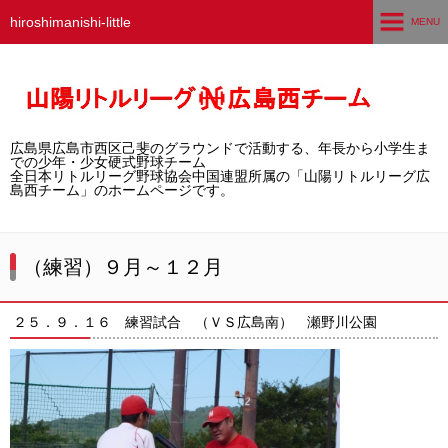
hiroshimanishi-little
MENU
ホーム
広島西チームとは
広島県広島市西区己斐のグラウンドで活動する、年長から小学生ま
選手募集／体験・見学
での少年・少女硬式野球チーム
全日本リトルリーグ野球協会中国連盟所属の「山陽リトルリーグ広
島西チーム」のホームページです。
練習グラウンド
活動スケジュール
（練習）９月～１２月
選手・スタッフ紹介
２５．９．１６ 練習試合 （ＶＳ広島南） 瀬野川公園
試合結果
想い出アルバム
卒団生の声