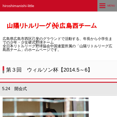
hiroshimanishi-little
MENU
ホーム
広島西チームとは
広島県広島市西区己斐のグラウンドで活動する、年長から小学生ま
選手募集／体験・見学
での少年・少女硬式野球チーム
全日本リトルリーグ野球協会中国連盟所属の「山陽リトルリーグ広
島西チーム」のホームページです。
練習グラウンド
活動スケジュール
第３回 ウィルソン杯【2014.5～6】
選手・スタッフ紹介
5.24 開会式
試合結果
想い出アルバム
卒団生の声