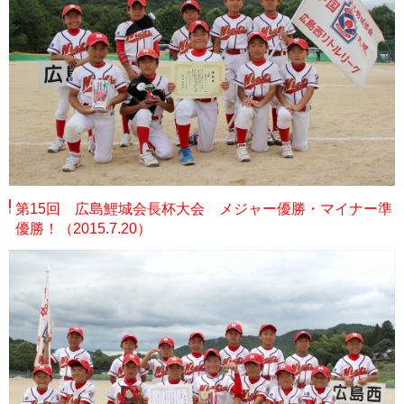
ガンバレ！広島西ブログ
「体験」「見学」お申し込み／その他お問合わせ
寄付のお願い
質問コーナー Ｑ＆Ａ
リトルリーグについて
第15回 広島鯉城会長杯大会 メジャー優勝・マイナー準
優勝！（2015.7.20）