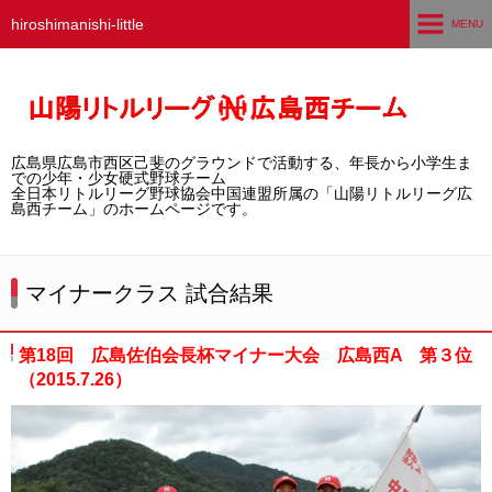
hiroshimanishi-little
MENU
ホーム
広島西チームとは
広島県広島市西区己斐のグラウンドで活動する、年長から小学生ま
選手募集／体験・見学
での少年・少女硬式野球チーム
全日本リトルリーグ野球協会中国連盟所属の「山陽リトルリーグ広
島西チーム」のホームページです。
練習グラウンド
活動スケジュール
マイナークラス 試合結果
選手・スタッフ紹介
第18回 広島佐伯会長杯マイナー大会 広島西A 第３位
試合結果
（2015.7.26）
想い出アルバム
卒団生の声