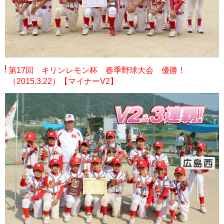
第17回 キリンレモン杯 春季野球大会 優勝！
（2015.3.22）【マイナーV2】