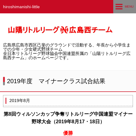
hiroshimanishi-little
MENU
ホーム
広島西チームとは
広島県広島市西区己斐のグラウンドで活動する、年長から小学生ま
選手募集／体験・見学
での少年・少女硬式野球チーム
全日本リトルリーグ野球協会中国連盟所属の「山陽リトルリーグ広
島西チーム」のホームページです。
練習グラウンド
活動スケジュール
2019年度 マイナークラス試合結果
選手・スタッフ紹介
2019年8月
試合結果
第8回ウィルソンカップ争奪リトルリーグ中国連盟マイナー
想い出アルバム
野球大会（2019年8月17・18日）
卒団生の声
優勝