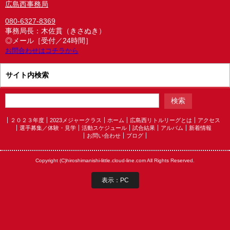
広島西事務局
080-6327-8369
事務局長：木佐貫（きさぬき）
◎メール［受付／24時間］
お問合わせはコチラから
サイト内検索
２０２３年度
2023メジャークラス
ホーム
広島西リトルリーグとは
アクセス
選手募集／体験・見学
活動スケジュール
試合結果
アルバム
新着情報
お問い合わせ
ブログ
Copyright (C)hiroshimanishi-little.cloud-line.com All Rights Reserved.
表示：PC