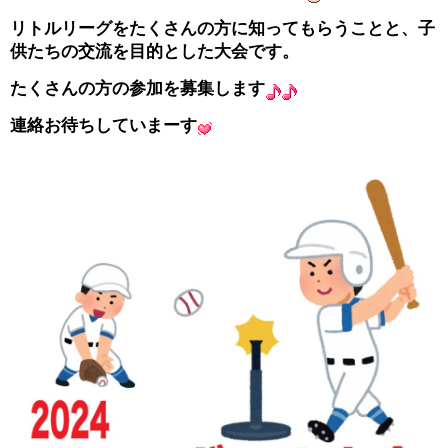
リトルリーグをたくさんの方に知ってもらうことと、子
ガンバレ！広島西ブログ
供たちの交流を目的とした大会です。
「体験」「見学」お申し込み／その他お問合わせ
たくさんの方の参加を募集します
連絡お待ちしていまーす
寄付のお願い
質問コーナー Ｑ＆Ａ
リトルリーグについて