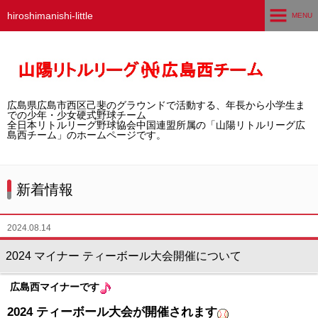
hiroshimanishi-little
MENU
ホーム
広島西チームとは
広島県広島市西区己斐のグラウンドで活動する、年長から小学生ま
選手募集／体験・見学
での少年・少女硬式野球チーム
全日本リトルリーグ野球協会中国連盟所属の「山陽リトルリーグ広
島西チーム」のホームページです。
練習グラウンド
活動スケジュール
新着情報
選手・スタッフ紹介
2024.08.14
試合結果
2024 マイナー ティーボール大会開催について
想い出アルバム
広島西マイナーです
卒団生の声
2024 ティーボール大会が開催されます