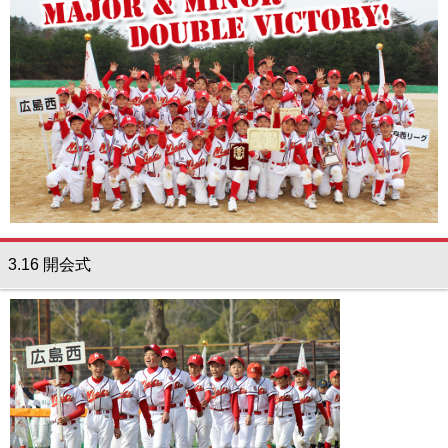
ガンバレ！広島西ブログ
「体験」「見学」お申し込み／その他お問合わせ
寄付のお願い
質問コーナー Ｑ＆Ａ
リトルリーグについて
3.16 開会式