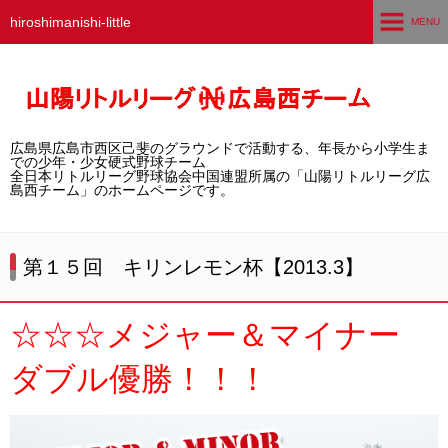
hiroshimanishi-little
MENU
ホーム
広島西チームとは
広島県広島市西区己斐のグラウンドで活動する、年長から小学生ま
選手募集／体験・見学
での少年・少女硬式野球チーム
全日本リトルリーグ野球協会中国連盟所属の「山陽リトルリーグ広
島西チーム」のホームページです。
練習グラウンド
活動スケジュール
第１５回 キリンレモン杯【2013.3】
選手・スタッフ紹介
☆☆☆メジャー＆マイナー
試合結果
ダブル優勝！！！
想い出アルバム
卒団生の声