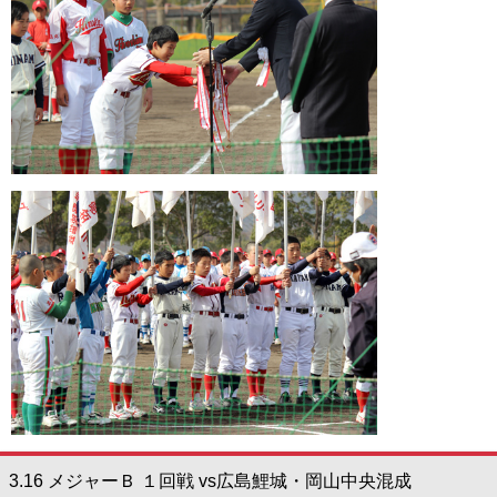
3.16 メジャーＢ １回戦 vs広島鯉城・岡山中央混成