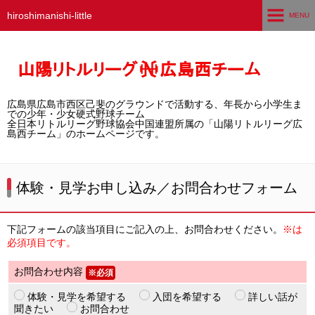
hiroshimanishi-little
MENU
ホーム
広島西チームとは
広島県広島市西区己斐のグラウンドで活動する、年長から小学生ま
選手募集／体験・見学
での少年・少女硬式野球チーム
全日本リトルリーグ野球協会中国連盟所属の「山陽リトルリーグ広
島西チーム」のホームページです。
練習グラウンド
活動スケジュール
体験・見学お申し込み／お問合わせフォーム
選手・スタッフ紹介
下記フォームの該当項目にご記入の上、お問合わせください。
※は
試合結果
必須項目です。
お問合わせ内容
※必須
想い出アルバム
体験・見学を希望する
入団を希望する
詳しい話が
卒団生の声
聞きたい
お問合わせ