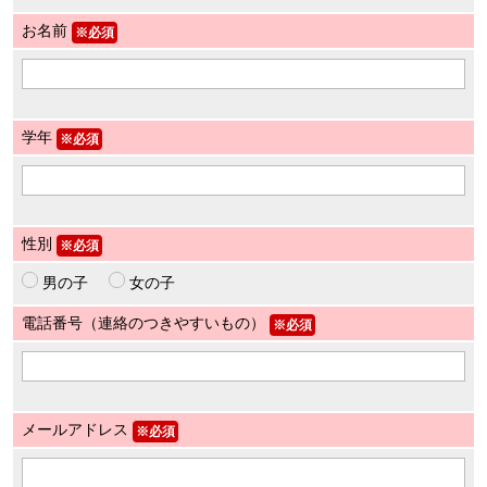
お名前
※必須
ガンバレ！広島西ブログ
「体験」「見学」お申し込み／その他お問合わせ
寄付のお願い
学年
※必須
質問コーナー Ｑ＆Ａ
リトルリーグについて
性別
※必須
男の子
女の子
電話番号（連絡のつきやすいもの）
※必須
メールアドレス
※必須