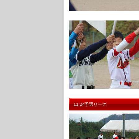
11.24予選リーグ