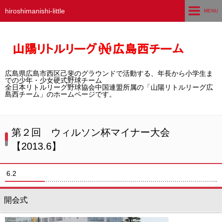
hiroshimanishi-little
MENU
ホーム
広島西チームとは
広島県広島市西区己斐のグラウンドで活動する、年長から小学生ま
選手募集／体験・見学
での少年・少女硬式野球チーム
全日本リトルリーグ野球協会中国連盟所属の「山陽リトルリーグ広
島西チーム」のホームページです。
練習グラウンド
活動スケジュール
第２回 ウィルソン杯マイナー大会
【2013.6】
選手・スタッフ紹介
試合結果
6.2
想い出アルバム
開会式
卒団生の声