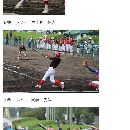
６番 レフト 西土居 拓志
７番 ライト 杉井 秀斗