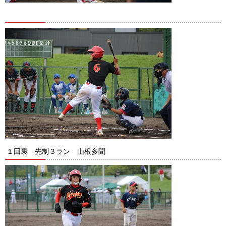
１回裏 先制３ラン 山根多聞