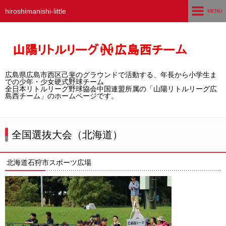
hiroshimanishi-little
MENU
ホーム
広島西チームとは
広島県広島市西区己斐のグラウンドで活動する、年長から小学生ま
選手募集／体験・見学
での少年・少女硬式野球チーム
全日本リトルリーグ野球協会中国連盟所属の「山陽リトルリーグ広
島西チーム」のホームページです。
練習グラウンド
活動スケジュール
全国選抜大会（北海道）
選手・スタッフ紹介
北海道石狩市スポーツ広場
試合結果
想い出アルバム
卒団生の声