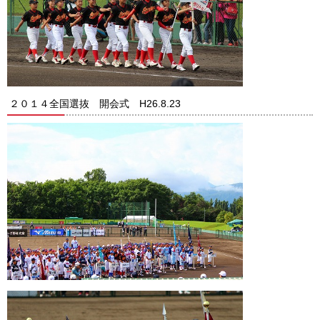
ガンバレ！広島西ブログ
「体験」「見学」お申し込み／その他お問合わせ
寄付のお願い
２０１４全国選抜 開会式 H26.8.23
質問コーナー Ｑ＆Ａ
リトルリーグについて