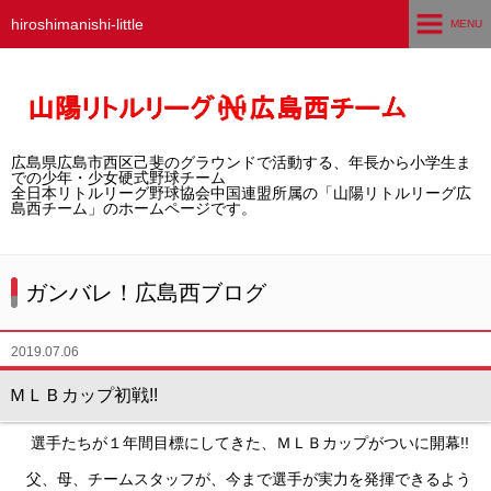
hiroshimanishi-little
MENU
ホーム
広島西チームとは
広島県広島市西区己斐のグラウンドで活動する、年長から小学生ま
選手募集／体験・見学
での少年・少女硬式野球チーム
全日本リトルリーグ野球協会中国連盟所属の「山陽リトルリーグ広
島西チーム」のホームページです。
練習グラウンド
活動スケジュール
ガンバレ！広島西ブログ
選手・スタッフ紹介
2019.07.06
試合結果
ＭＬＢカップ初戦!!
想い出アルバム
選手たちが１年間目標にしてきた、ＭＬＢカップがついに開幕!!
卒団生の声
父、母、チームスタッフが、今まで選手が実力を発揮できるよう