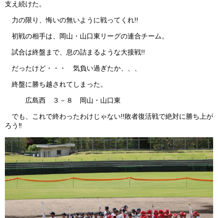
支え続けた。
ガンバレ！広島西ブログ
力の限り、悔いの無いように戦ってくれ!!
初戦の相手は、岡山・山口東リーグの連合チーム。
「体験」「見学」お申し込み／その他お問合わせ
試合は終盤まで、息の詰まるような大接戦!!
寄付のお願い
だったけど・・・ 気負い過ぎたか、、、
質問コーナー Ｑ＆Ａ
終盤に勝ち越されてしまった。
広島西 ３－８ 岡山・山口東
リトルリーグについて
でも、これで終わったわけじゃない!!敗者復活戦で絶対に勝ち上が
ろう‼