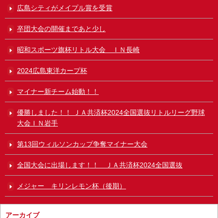
広島シティがメイプル賞を受賞
卒団大会の開催まであと少し
昭和スポーツ旗杯リトル大会 ＩＮ長崎
2024広島東洋カープ杯
マイナー新チーム始動！！
優勝しました！！ ＪＡ共済杯2024全国選抜リトルリーグ野球
大会ＩＮ岩手
第13回ウィルソンカップ争奪マイナー大会
全国大会に出場します！！ ＪＡ共済杯2024全国選抜
メジャー キリンレモン杯（後期）
アーカイブ