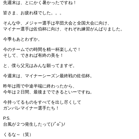
先週末は、とにかく暑かったですね！
ガンバレ！広島西ブログ
皆さま、お疲れ様でした。。。
そんな中、メジャー選手は卒団大会と全国大会に向け、
「体験」「見学」お申し込み／その他お問合わせ
マイナー選手は佐伯杯に向け、それぞれ練習がんばりました。
寄付のお願い
今季もあとわずか。
今のチームでの時間を精一杯楽しんで！
質問コーナー Ｑ＆Ａ
そして、できれば有終の美を！
と、僕ら父兄はみんな願ってますぞ。
リトルリーグについて
今週末は、マイナーシーズン最終戦の佐伯杯。
昨年は雨で中途半端に終わったから、
今年は２日間、最後までできるといーですね。
今持ってるものをすべてを出し尽くして
ガンバレマイナー選手たち！
P.S.
台風が２つ発生したって(ﾉﾟοﾟ)ﾉ
くるな～（笑）