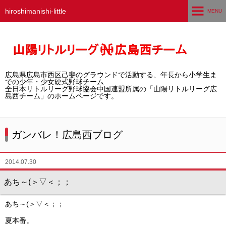
hiroshimanishi-little
MENU
ホーム
広島西チームとは
広島県広島市西区己斐のグラウンドで活動する、年長から小学生ま
選手募集／体験・見学
での少年・少女硬式野球チーム
全日本リトルリーグ野球協会中国連盟所属の「山陽リトルリーグ広
島西チーム」のホームページです。
練習グラウンド
活動スケジュール
ガンバレ！広島西ブログ
選手・スタッフ紹介
2014.07.30
試合結果
あち～(＞▽＜；；
想い出アルバム
あち～(＞▽＜；；
卒団生の声
夏本番。