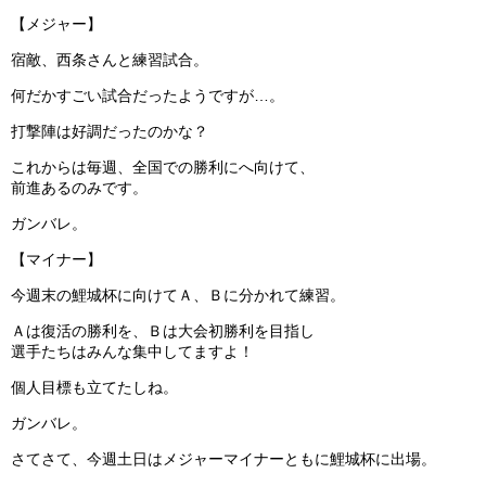
【メジャー】
ガンバレ！広島西ブログ
宿敵、西条さんと練習試合。
「体験」「見学」お申し込み／その他お問合わせ
何だかすごい試合だったようですが…。
打撃陣は好調だったのかな？
寄付のお願い
これからは毎週、全国での勝利にへ向けて、
質問コーナー Ｑ＆Ａ
前進あるのみです。
ガンバレ。
リトルリーグについて
【マイナー】
今週末の鯉城杯に向けてＡ、Ｂに分かれて練習。
Ａは復活の勝利を、Ｂは大会初勝利を目指し
選手たちはみんな集中してますよ！
個人目標も立てたしね。
ガンバレ。
さてさて、今週土日はメジャーマイナーともに鯉城杯に出場。