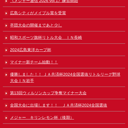
《メジャー通信 2026 vol.1》練習開始
広島シティがメイプル賞を受賞
卒団大会の開催まであと少し
昭和スポーツ旗杯リトル大会 ＩＮ長崎
2024広島東洋カープ杯
マイナー新チーム始動！！
優勝しました！！ ＪＡ共済杯2024全国選抜リトルリーグ野球
大会ＩＮ岩手
第13回ウィルソンカップ争奪マイナー大会
全国大会に出場します！！ ＪＡ共済杯2024全国選抜
メジャー キリンレモン杯（後期）