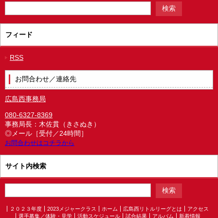
フィード
RSS
お問合わせ／連絡先
広島西事務局
080-6327-8369
事務局長：木佐貫（きさぬき）
◎メール［受付／24時間］
お問合わせはコチラから
サイト内検索
２０２３年度
2023メジャークラス
ホーム
広島西リトルリーグとは
アクセス
選手募集／体験・見学
活動スケジュール
試合結果
アルバム
新着情報