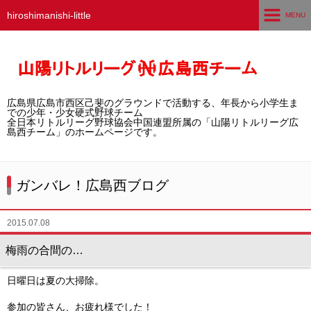
hiroshimanishi-little
MENU
ホーム
広島西チームとは
広島県広島市西区己斐のグラウンドで活動する、年長から小学生ま
選手募集／体験・見学
での少年・少女硬式野球チーム
全日本リトルリーグ野球協会中国連盟所属の「山陽リトルリーグ広
島西チーム」のホームページです。
練習グラウンド
活動スケジュール
ガンバレ！広島西ブログ
選手・スタッフ紹介
2015.07.08
試合結果
梅雨の合間の…
想い出アルバム
日曜日は夏の大掃除。
卒団生の声
参加の皆さん、お疲れ様でした！