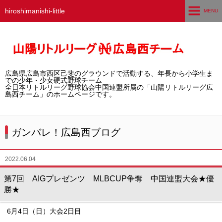
hiroshimanishi-little
MENU
ホーム
広島西チームとは
広島県広島市西区己斐のグラウンドで活動する、年長から小学生ま
選手募集／体験・見学
での少年・少女硬式野球チーム
全日本リトルリーグ野球協会中国連盟所属の「山陽リトルリーグ広
島西チーム」のホームページです。
練習グラウンド
活動スケジュール
ガンバレ！広島西ブログ
選手・スタッフ紹介
2022.06.04
試合結果
第7回 AIGプレゼンツ MLBCUP争奪 中国連盟大会★優
勝★
想い出アルバム
6月4日（日）大会2日目
卒団生の声