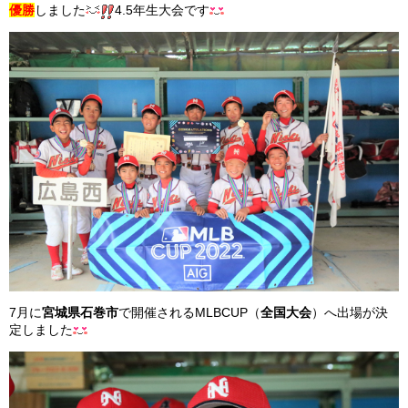
優勝
しました
4.5年生大会です
ガンバレ！広島西ブログ
「体験」「見学」お申し込み／その他お問合わせ
寄付のお願い
質問コーナー Ｑ＆Ａ
リトルリーグについて
7月に
宮城県石巻市
で開催されるMLBCUP（
全国大会
）へ出場が決
定しました