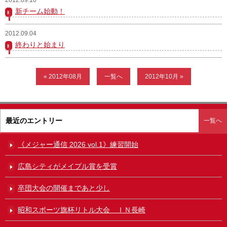
新チーム始動！
ガンバレ！広島西ブログ
2012.09.04
「体験」「見学」お申し込み／その他お問合わせ
終わりと始まり
寄付のお願い
« 2012年08月
一覧へ
2012年10月 »
質問コーナー Ｑ＆Ａ
リトルリーグについて
最近のエントリー
一覧へ
《メジャー通信 2026 vol.1》練習開始
広島シティがメイプル賞を受賞
卒団大会の開催まであと少し
昭和スポーツ旗杯リトル大会 ＩＮ長崎