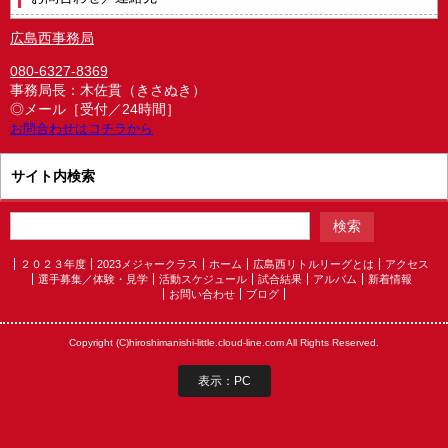
広島西事務局
080-6327-8369
事務局長：木佐貫（きさぬき）
◎メール［受付／24時間］
お問合わせはコチラから
サイト内検索
２０２３年度
2023メジャークラス
ホーム
広島西リトルリーグとは
アクセス
選手募集／体験・見学
活動スケジュール
試合結果
アルバム
新着情報
お問い合わせ
ブログ
Copyright (C)hiroshimanishi-little.cloud-line.com All Rights Reserved.
表示：PC