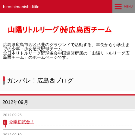
hiroshimanishi-little
MENU
ホーム
広島西チームとは
広島県広島市西区己斐のグラウンドで活動する、年長から小学生ま
選手募集／体験・見学
での少年・少女硬式野球チーム
全日本リトルリーグ野球協会中国連盟所属の「山陽リトルリーグ広
島西チーム」のホームページです。
練習グラウンド
活動スケジュール
ガンバレ！広島西ブログ
選手・スタッフ紹介
2012年09月
試合結果
2012.09.25
想い出アルバム
今季初試合！
卒団生の声
2012.09.10