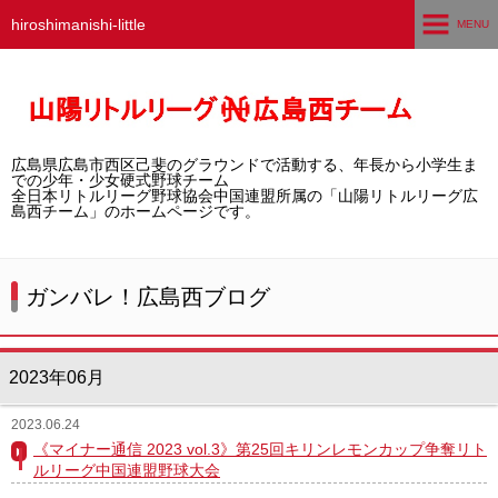
hiroshimanishi-little
MENU
ホーム
広島西チームとは
広島県広島市西区己斐のグラウンドで活動する、年長から小学生ま
選手募集／体験・見学
での少年・少女硬式野球チーム
全日本リトルリーグ野球協会中国連盟所属の「山陽リトルリーグ広
島西チーム」のホームページです。
練習グラウンド
活動スケジュール
ガンバレ！広島西ブログ
選手・スタッフ紹介
2023年06月
試合結果
2023.06.24
想い出アルバム
《マイナー通信 2023 vol.3》第25回キリンレモンカップ争奪リト
ルリーグ中国連盟野球大会
卒団生の声