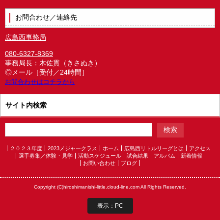
お問合わせ／連絡先
広島西事務局
080-6327-8369
事務局長：木佐貫（きさぬき）
◎メール［受付／24時間］
お問合わせはコチラから
サイト内検索
２０２３年度
2023メジャークラス
ホーム
広島西リトルリーグとは
アクセス
選手募集／体験・見学
活動スケジュール
試合結果
アルバム
新着情報
お問い合わせ
ブログ
Copyright (C)hiroshimanishi-little.cloud-line.com All Rights Reserved.
表示：PC