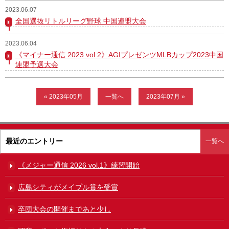
2023.06.07
ガンバレ！広島西ブログ
全国選抜リトルリーグ野球 中国連盟大会
「体験」「見学」お申し込み／その他お問合わせ
2023.06.04
《マイナー通信 2023 vol.2》AGIプレゼンツMLBカップ2023中国
寄付のお願い
連盟予選大会
質問コーナー Ｑ＆Ａ
« 2023年05月
一覧へ
2023年07月 »
リトルリーグについて
最近のエントリー
一覧へ
《メジャー通信 2026 vol.1》練習開始
広島シティがメイプル賞を受賞
卒団大会の開催まであと少し