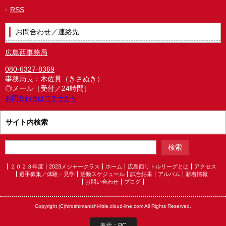
RSS
お問合わせ／連絡先
広島西事務局
080-6327-8369
事務局長：木佐貫（きさぬき）
◎メール［受付／24時間］
お問合わせはコチラから
サイト内検索
２０２３年度
2023メジャークラス
ホーム
広島西リトルリーグとは
アクセス
選手募集／体験・見学
活動スケジュール
試合結果
アルバム
新着情報
お問い合わせ
ブログ
Copyright (C)hiroshimanishi-little.cloud-line.com All Rights Reserved.
表示：PC