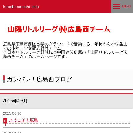
hiroshimanishi-little
MENU
ホーム
広島西チームとは
広島県広島市西区己斐のグラウンドで活動する、年長から小学生ま
選手募集／体験・見学
での少年・少女硬式野球チーム
全日本リトルリーグ野球協会中国連盟所属の「山陽リトルリーグ広
島西チーム」のホームページです。
練習グラウンド
活動スケジュール
ガンバレ！広島西ブログ
選手・スタッフ紹介
2015年06月
試合結果
2015.06.30
想い出アルバム
ようこそ！広島
卒団生の声
2015.06.23