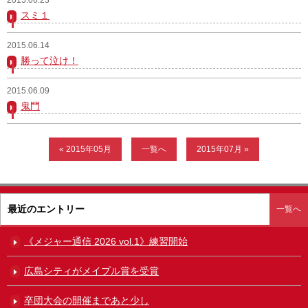
スミ１
ガンバレ！広島西ブログ
2015.06.14
「体験」「見学」お申し込み／その他お問合わせ
勝って泣け！
寄付のお願い
2015.06.09
鬼門
質問コーナー Ｑ＆Ａ
リトルリーグについて
« 2015年05月
一覧へ
2015年07月 »
最近のエントリー
一覧へ
《メジャー通信 2026 vol.1》練習開始
広島シティがメイプル賞を受賞
卒団大会の開催まであと少し