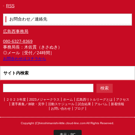
RSS
お問合わせ／連絡先
広島西事務局
080-6327-8369
事務局長：木佐貫（きさぬき）
◎メール［受付／24時間］
お問合わせはコチラから
サイト内検索
２０２３年度
2023メジャークラス
ホーム
広島西リトルリーグとは
アクセス
選手募集／体験・見学
活動スケジュール
試合結果
アルバム
新着情報
お問い合わせ
ブログ
Copyright (C)hiroshimanishi-little.cloud-line.com All Rights Reserved.
表示：PC