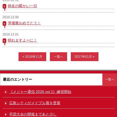
師走の暖かい一日
ガンバレ！広島西ブログ
2016.12.06
「体験」「見学」お申し込み／その他お問合わせ
準優勝おめでとう！
寄付のお願い
2016.12.01
晴れますよーに！
質問コーナー Ｑ＆Ａ
リトルリーグについて
« 2016年11月
一覧へ
2017年01月 »
最近のエントリー
一覧へ
《メジャー通信 2026 vol.1》練習開始
広島シティがメイプル賞を受賞
卒団大会の開催まであと少し