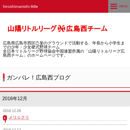
hiroshimanishi-little
MENU
ホーム
広島西チームとは
広島県広島市西区己斐のグラウンドで活動する、年長から小学生ま
選手募集／体験・見学
での少年・少女硬式野球チーム
全日本リトルリーグ野球協会中国連盟所属の「山陽リトルリーグ広
島西チーム」のホームページです。
練習グラウンド
活動スケジュール
ガンバレ！広島西ブログ
選手・スタッフ紹介
2016年12月
試合結果
2016.12.28
想い出アルバム
メリ☆クリ
卒団生の声
2016.12.12