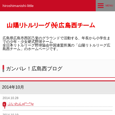
hiroshimanishi-little
MENU
ホーム
広島西チームとは
広島県広島市西区己斐のグラウンドで活動する、年長から小学生ま
選手募集／体験・見学
での少年・少女硬式野球チーム
全日本リトルリーグ野球協会中国連盟所属の「山陽リトルリーグ広
島西チーム」のホームページです。
練習グラウンド
活動スケジュール
ガンバレ！広島西ブログ
選手・スタッフ紹介
2014年10月
試合結果
2014.10.28
想い出アルバム
ぶいわんy(^ｰ^)y
卒団生の声
2014.10.19