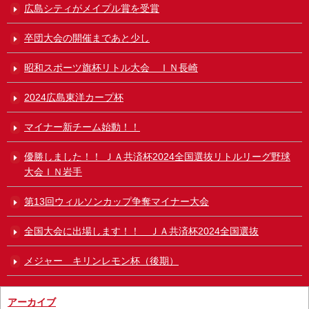
広島シティがメイプル賞を受賞
卒団大会の開催まであと少し
昭和スポーツ旗杯リトル大会 ＩＮ長崎
2024広島東洋カープ杯
マイナー新チーム始動！！
優勝しました！！ ＪＡ共済杯2024全国選抜リトルリーグ野球
大会ＩＮ岩手
第13回ウィルソンカップ争奪マイナー大会
全国大会に出場します！！ ＪＡ共済杯2024全国選抜
メジャー キリンレモン杯（後期）
アーカイブ