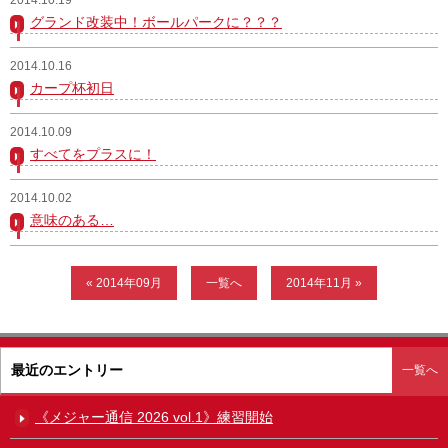
グランド改装中！ボールパークに？？？
ガンバレ！広島西ブログ
2014.10.16
「体験」「見学」お申し込み／その他お問合わせ
カープ杯初日
寄付のお願い
2014.10.09
すべてをプラスに！
質問コーナー Ｑ＆Ａ
2014.10.02
リトルリーグについて
意味のある…
« 2014年09月
一覧へ
2014年11月 »
最近のエントリー
一覧へ
《メジャー通信 2026 vol.1》練習開始