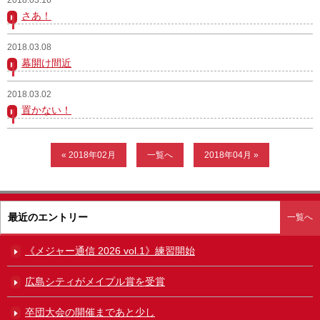
さあ！
ガンバレ！広島西ブログ
2018.03.08
「体験」「見学」お申し込み／その他お問合わせ
幕開け間近
寄付のお願い
2018.03.02
置かない！
質問コーナー Ｑ＆Ａ
リトルリーグについて
« 2018年02月
一覧へ
2018年04月 »
最近のエントリー
一覧へ
《メジャー通信 2026 vol.1》練習開始
広島シティがメイプル賞を受賞
卒団大会の開催まであと少し