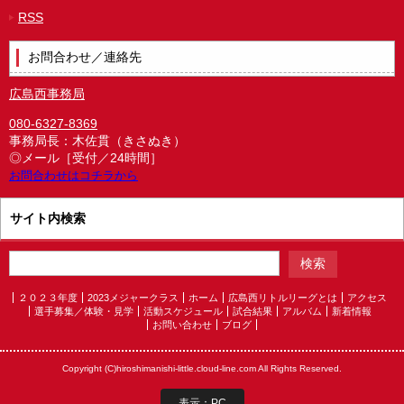
RSS
お問合わせ／連絡先
広島西事務局
080-6327-8369
事務局長：木佐貫（きさぬき）
◎メール［受付／24時間］
お問合わせはコチラから
サイト内検索
２０２３年度
2023メジャークラス
ホーム
広島西リトルリーグとは
アクセス
選手募集／体験・見学
活動スケジュール
試合結果
アルバム
新着情報
お問い合わせ
ブログ
Copyright (C)hiroshimanishi-little.cloud-line.com All Rights Reserved.
表示：PC