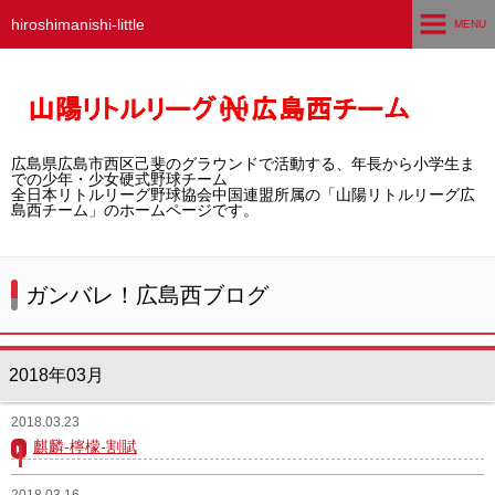
hiroshimanishi-little
MENU
ホーム
広島西チームとは
広島県広島市西区己斐のグラウンドで活動する、年長から小学生ま
選手募集／体験・見学
での少年・少女硬式野球チーム
全日本リトルリーグ野球協会中国連盟所属の「山陽リトルリーグ広
島西チーム」のホームページです。
練習グラウンド
活動スケジュール
ガンバレ！広島西ブログ
選手・スタッフ紹介
2018年03月
試合結果
2018.03.23
想い出アルバム
麒麟-檸檬-割賦
卒団生の声
2018.03.16