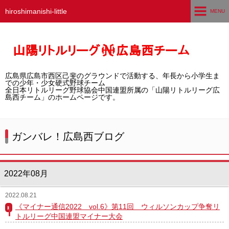
hiroshimanishi-little
MENU
ホーム
広島西チームとは
広島県広島市西区己斐のグラウンドで活動する、年長から小学生ま
選手募集／体験・見学
での少年・少女硬式野球チーム
全日本リトルリーグ野球協会中国連盟所属の「山陽リトルリーグ広
島西チーム」のホームページです。
練習グラウンド
活動スケジュール
ガンバレ！広島西ブログ
選手・スタッフ紹介
2022年08月
試合結果
2022.08.21
想い出アルバム
《マイナー通信2022 vol.6》第11回 ウィルソンカップ争奪リ
トルリーグ中国連盟マイナー大会
卒団生の声