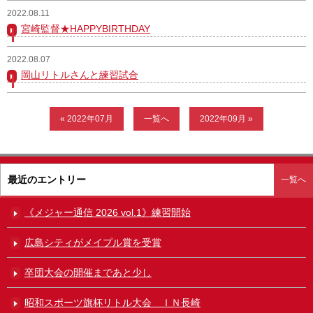
2022.08.11
ガンバレ！広島西ブログ
宮崎監督★HAPPYBIRTHDAY
「体験」「見学」お申し込み／その他お問合わせ
2022.08.07
岡山リトルさんと練習試合
寄付のお願い
質問コーナー Ｑ＆Ａ
« 2022年07月
一覧へ
2022年09月 »
リトルリーグについて
最近のエントリー
一覧へ
《メジャー通信 2026 vol.1》練習開始
広島シティがメイプル賞を受賞
卒団大会の開催まであと少し
昭和スポーツ旗杯リトル大会 ＩＮ長崎