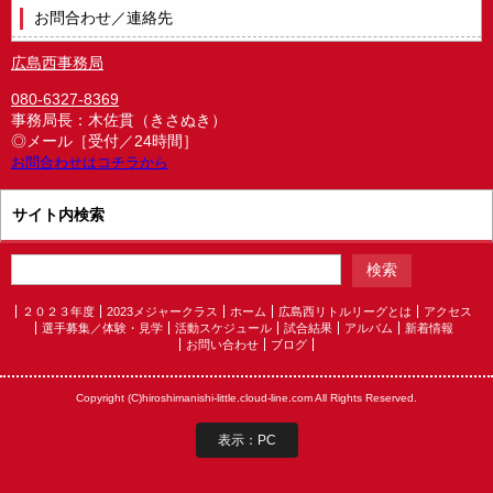
お問合わせ／連絡先
広島西事務局
080-6327-8369
事務局長：木佐貫（きさぬき）
◎メール［受付／24時間］
お問合わせはコチラから
サイト内検索
２０２３年度
2023メジャークラス
ホーム
広島西リトルリーグとは
アクセス
選手募集／体験・見学
活動スケジュール
試合結果
アルバム
新着情報
お問い合わせ
ブログ
Copyright (C)hiroshimanishi-little.cloud-line.com All Rights Reserved.
表示：PC