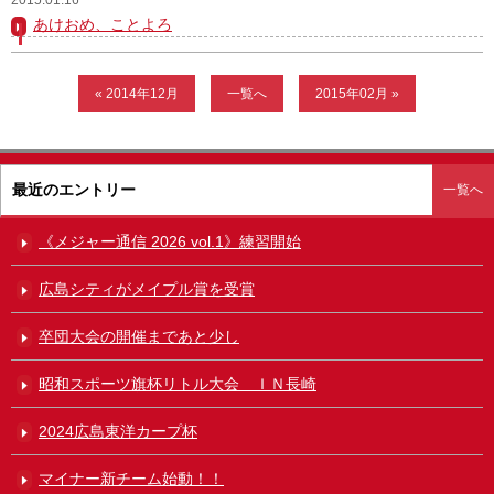
あけおめ、ことよろ
ガンバレ！広島西ブログ
「体験」「見学」お申し込み／その他お問合わせ
« 2014年12月
一覧へ
2015年02月 »
寄付のお願い
質問コーナー Ｑ＆Ａ
最近のエントリー
一覧へ
リトルリーグについて
《メジャー通信 2026 vol.1》練習開始
広島シティがメイプル賞を受賞
卒団大会の開催まであと少し
昭和スポーツ旗杯リトル大会 ＩＮ長崎
2024広島東洋カープ杯
マイナー新チーム始動！！