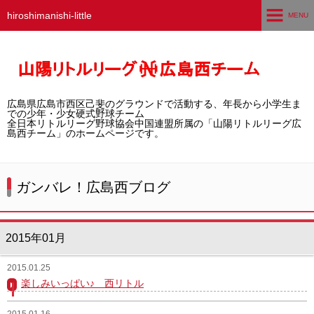
hiroshimanishi-little
MENU
ホーム
広島西チームとは
広島県広島市西区己斐のグラウンドで活動する、年長から小学生ま
選手募集／体験・見学
での少年・少女硬式野球チーム
全日本リトルリーグ野球協会中国連盟所属の「山陽リトルリーグ広
島西チーム」のホームページです。
練習グラウンド
活動スケジュール
ガンバレ！広島西ブログ
選手・スタッフ紹介
2015年01月
試合結果
2015.01.25
想い出アルバム
楽しみいっぱい♪ 西リトル
卒団生の声
2015.01.16