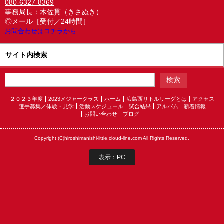
080-6327-8369
事務局長：木佐貫（きさぬき）
◎メール［受付／24時間］
お問合わせはコチラから
サイト内検索
２０２３年度
2023メジャークラス
ホーム
広島西リトルリーグとは
アクセス
選手募集／体験・見学
活動スケジュール
試合結果
アルバム
新着情報
お問い合わせ
ブログ
Copyright (C)hiroshimanishi-little.cloud-line.com All Rights Reserved.
表示：PC