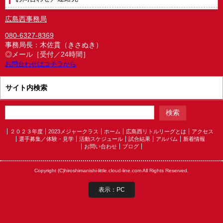
広島西事務局
080-6327-8369
事務局長：木佐貫（きさぬき）
◎メール［受付／24時間］
お問合わせはコチラから
サイト内検索
２０２３年度
2023メジャークラス
ホーム
広島西リトルリーグとは
アクセス
選手募集／体験・見学
活動スケジュール
試合結果
アルバム
新着情報
お問い合わせ
ブログ
Copyright (C)hiroshimanishi-little.cloud-line.com All Rights Reserved.
表示：PC