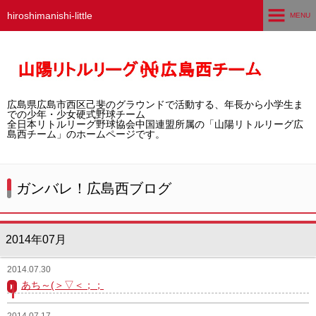
hiroshimanishi-little
MENU
ホーム
広島西チームとは
広島県広島市西区己斐のグラウンドで活動する、年長から小学生ま
選手募集／体験・見学
での少年・少女硬式野球チーム
全日本リトルリーグ野球協会中国連盟所属の「山陽リトルリーグ広
島西チーム」のホームページです。
練習グラウンド
活動スケジュール
ガンバレ！広島西ブログ
選手・スタッフ紹介
2014年07月
試合結果
2014.07.30
想い出アルバム
あち～(＞▽＜；；
卒団生の声
2014.07.17