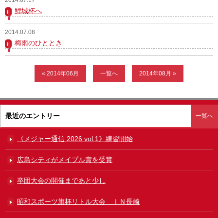
鯉城杯へ
ガンバレ！広島西ブログ
2014.07.08
「体験」「見学」お申し込み／その他お問合わせ
梅雨のひととき
寄付のお願い
« 2014年06月
一覧へ
2014年08月 »
質問コーナー Ｑ＆Ａ
リトルリーグについて
最近のエントリー
一覧へ
《メジャー通信 2026 vol.1》練習開始
広島シティがメイプル賞を受賞
卒団大会の開催まであと少し
昭和スポーツ旗杯リトル大会 ＩＮ長崎