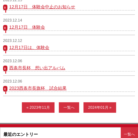
12月17日 体験会中止のお知らせ
ガンバレ！広島西ブログ
2023.12.14
「体験」「見学」お申し込み／その他お問合わせ
12月17日 体験会
寄付のお願い
2023.12.12
12月17日は、体験会
質問コーナー Ｑ＆Ａ
2023.12.06
リトルリーグについて
西条市長杯 想い出アルバム
2023.12.06
2023西条市長旗杯 試合結果
« 2023年11月
一覧へ
2024年01月 »
最近のエントリー
一覧へ