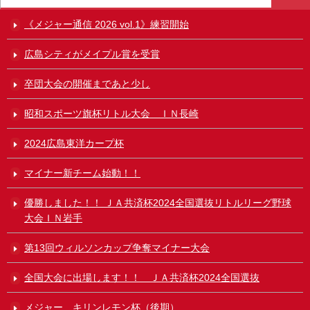
《メジャー通信 2026 vol.1》練習開始
広島シティがメイプル賞を受賞
卒団大会の開催まであと少し
昭和スポーツ旗杯リトル大会 ＩＮ長崎
2024広島東洋カープ杯
マイナー新チーム始動！！
優勝しました！！ ＪＡ共済杯2024全国選抜リトルリーグ野球
大会ＩＮ岩手
第13回ウィルソンカップ争奪マイナー大会
全国大会に出場します！！ ＪＡ共済杯2024全国選抜
メジャー キリンレモン杯（後期）