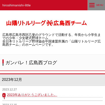
hiroshimanishi-little
MENU
ホーム
広島西チームとは
広島県広島市西区己斐のグラウンドで活動する、年長から小学生ま
選手募集／体験・見学
での少年・少女硬式野球チーム
全日本リトルリーグ野球協会中国連盟所属の「山陽リトルリーグ広
島西チーム」のホームページです。
練習グラウンド
活動スケジュール
ガンバレ！広島西ブログ
選手・スタッフ紹介
2023年12月
試合結果
2023.12.27
想い出アルバム
2023年ありがとうございました。
卒団生の声
2023.12.15