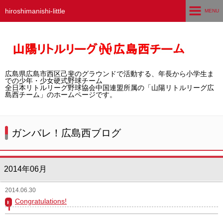
hiroshimanishi-little
MENU
ホーム
広島西チームとは
広島県広島市西区己斐のグラウンドで活動する、年長から小学生ま
選手募集／体験・見学
での少年・少女硬式野球チーム
全日本リトルリーグ野球協会中国連盟所属の「山陽リトルリーグ広
島西チーム」のホームページです。
練習グラウンド
活動スケジュール
ガンバレ！広島西ブログ
選手・スタッフ紹介
2014年06月
試合結果
2014.06.30
想い出アルバム
Congratulations!
卒団生の声