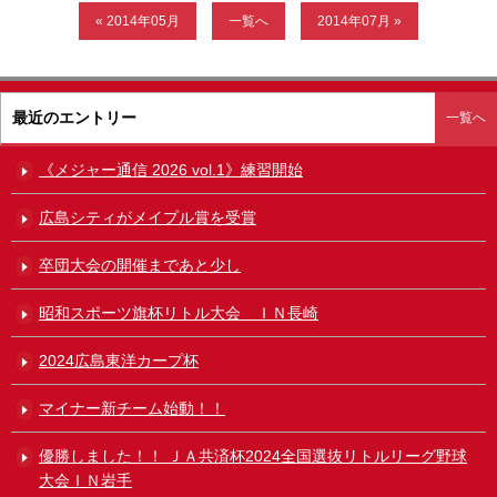
« 2014年05月
一覧へ
2014年07月 »
ガンバレ！広島西ブログ
「体験」「見学」お申し込み／その他お問合わせ
最近のエントリー
一覧へ
寄付のお願い
《メジャー通信 2026 vol.1》練習開始
質問コーナー Ｑ＆Ａ
広島シティがメイプル賞を受賞
リトルリーグについて
卒団大会の開催まであと少し
昭和スポーツ旗杯リトル大会 ＩＮ長崎
2024広島東洋カープ杯
マイナー新チーム始動！！
優勝しました！！ ＪＡ共済杯2024全国選抜リトルリーグ野球
大会ＩＮ岩手