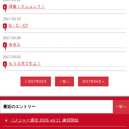
球春！クシュン？！
ガンバレ！広島西ブログ
2017.03.15
「体験」「見学」お申し込み／その他お問合わせ
G・C・C!!
寄付のお願い
2017.03.09
ＷＢＣ
質問コーナー Ｑ＆Ａ
2017.03.02
リトルリーグについて
もう３月ですよ！
« 2017年02月
一覧へ
2017年04月 »
最近のエントリー
一覧へ
《メジャー通信 2026 vol.1》練習開始