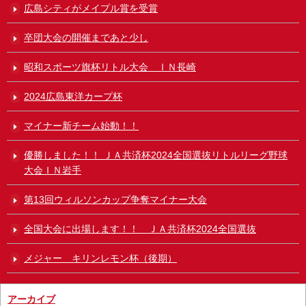
広島シティがメイプル賞を受賞
卒団大会の開催まであと少し
昭和スポーツ旗杯リトル大会 ＩＮ長崎
2024広島東洋カープ杯
マイナー新チーム始動！！
優勝しました！！ ＪＡ共済杯2024全国選抜リトルリーグ野球
大会ＩＮ岩手
第13回ウィルソンカップ争奪マイナー大会
全国大会に出場します！！ ＪＡ共済杯2024全国選抜
メジャー キリンレモン杯（後期）
アーカイブ