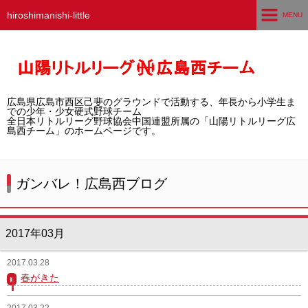
hiroshimanishi-little
MENU
ホーム
広島西チームとは
広島県広島市西区己斐のグラウンドで活動する、年長から小学生ま
選手募集／体験・見学
での少年・少女硬式野球チーム
全日本リトルリーグ野球協会中国連盟所属の「山陽リトルリーグ広
島西チーム」のホームページです。
練習グラウンド
活動スケジュール
ガンバレ！広島西ブログ
選手・スタッフ紹介
2017年03月
試合結果
2017.03.28
想い出アルバム
春がきた
卒団生の声
2017.03.22