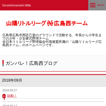
hiroshimanishi-little
MENU
ホーム
広島西チームとは
広島県広島市西区己斐のグラウンドで活動する、年長から小学生ま
選手募集／体験・見学
での少年・少女硬式野球チーム
全日本リトルリーグ野球協会中国連盟所属の「山陽リトルリーグ広
島西チーム」のホームページです。
練習グラウンド
活動スケジュール
ガンバレ！広島西ブログ
選手・スタッフ紹介
2018年09月
試合結果
2018.09.27
想い出アルバム
始動！
卒団生の声
2018.09.17