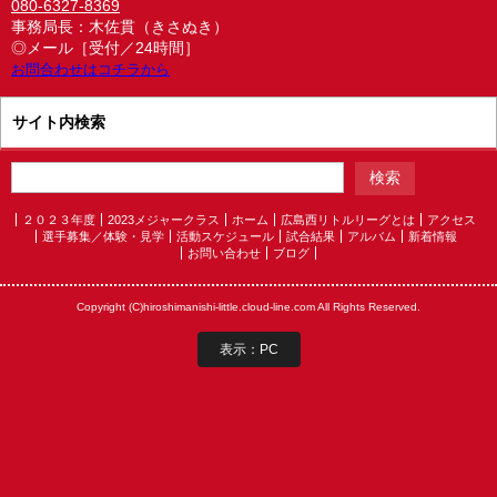
080-6327-8369
事務局長：木佐貫（きさぬき）
◎メール［受付／24時間］
お問合わせはコチラから
サイト内検索
２０２３年度
2023メジャークラス
ホーム
広島西リトルリーグとは
アクセス
選手募集／体験・見学
活動スケジュール
試合結果
アルバム
新着情報
お問い合わせ
ブログ
Copyright (C)hiroshimanishi-little.cloud-line.com All Rights Reserved.
表示：PC