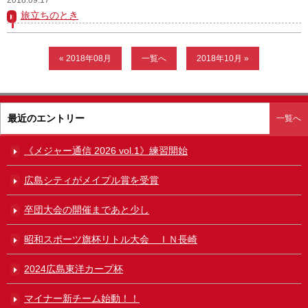
旅立ちのとき
ガンバレ！広島西ブログ
「体験」「見学」お申し込み／その他お問合わせ
« 2018年08月
一覧へ
2018年10月 »
寄付のお願い
質問コーナー Ｑ＆Ａ
最近のエントリー
一覧へ
リトルリーグについて
《メジャー通信 2026 vol.1》練習開始
広島シティがメイプル賞を受賞
卒団大会の開催まであと少し
昭和スポーツ旗杯リトル大会 ＩＮ長崎
2024広島東洋カープ杯
マイナー新チーム始動！！