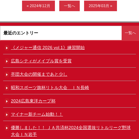
« 2024年12月
一覧へ
2025年03月 »
ガンバレ！広島西ブログ
「体験」「見学」お申し込み／その他お問合わせ
最近のエントリー
一覧へ
寄付のお願い
《メジャー通信 2026 vol.1》練習開始
質問コーナー Ｑ＆Ａ
広島シティがメイプル賞を受賞
リトルリーグについて
卒団大会の開催まであと少し
昭和スポーツ旗杯リトル大会 ＩＮ長崎
2024広島東洋カープ杯
マイナー新チーム始動！！
優勝しました！！ ＪＡ共済杯2024全国選抜リトルリーグ野球
大会ＩＮ岩手