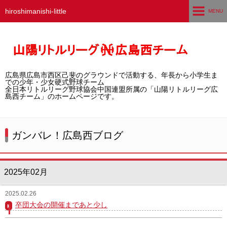
hiroshimanishi-little
MENU
ホーム
広島西チームとは
広島県広島市西区己斐のグラウンドで活動する、年長から小学生ま
選手募集／体験・見学
での少年・少女硬式野球チーム
全日本リトルリーグ野球協会中国連盟所属の「山陽リトルリーグ広
島西チーム」のホームページです。
練習グラウンド
活動スケジュール
ガンバレ！広島西ブログ
選手・スタッフ紹介
2025年02月
試合結果
2025.02.26
想い出アルバム
卒団大会の開催まであと少し
卒団生の声