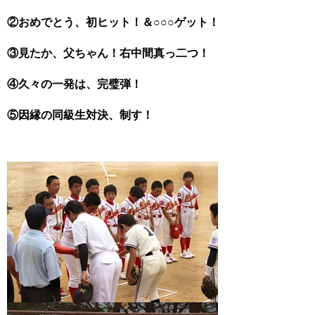
②おめでとう、初ヒット！＆○○○ゲット！
③見たか、父ちゃん！右中間真っ二つ！
④久々の一発は、完璧弾！
⑤因縁の同級生対決、制す！