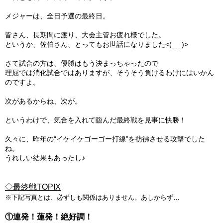
メジャーは、全日予選の最終日。
ガンバレ！広島西ブログ
皆さん、長期間に渡り、大会主管お疲れ様でした。
「体験」「見学」お申し込み／その他お問合わせ
というか、佐伯さん、とってもお世話になりました<(_ _)>
寄付のお願い
さて試合の方は、優勝はもう決まっちゃったので
理屈では消化試合ではありますが、そうそう負けるわけにはいかん
のですよ。
質問コーナー Ｑ＆Ａ
次があるからね、次が。
リトルリーグについて
というわけで、気合を入れて臨んだ最終戦を見事に快勝！
久々に、昨年の“イケイケゴーゴー打線”を彷彿させる攻撃でした
ね。
うれしい結果もあったし♪
◇最終戦TOPIX
※下記写真とは、必ずしも関係はありません。あしからず…
①連発！蓮発！絶好調！