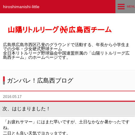
hiroshimanishi-little
MEN
ホーム
広島西チームとは
広島県広島市西区己斐のグラウンドで活動する、年長から小学生ま
選手募集／体験・見学
での少年・少女硬式野球チーム
全日本リトルリーグ野球協会中国連盟所属の「山陽リトルリーグ広
島西チーム」のホームページです。
練習グラウンド
活動スケジュール
ガンバレ！広島西ブログ
選手・スタッフ紹介
2016.05.17
試合結果
次、はじまりました！
想い出アルバム
「お疲れサマー」にはまだ早いですが、土日なかなか暑かったです
ね。
卒団生の声
二日とも良い天気でヨカッタです。