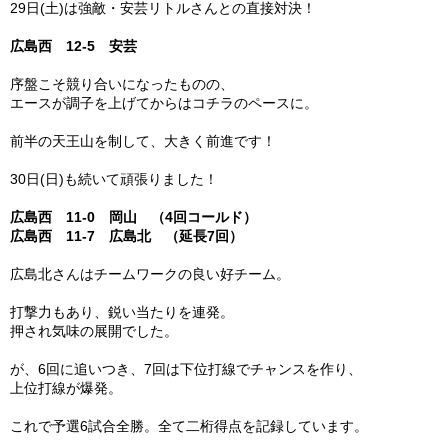
29日(土)は強敵・安芸リトルさんとの直接対決！
ガンバレ！広島西ブログ
広島西 12-5 安芸
「体験」「見学」お申し込み／その他お問合わせ
序盤こそ競り合いになったものの、
エースが調子を上げてからはコチラのペースに。
寄付のお願い
前半の天王山を制して、大きく前進です！
質問コーナー Ｑ＆Ａ
30日(日)も続いて頑張りました！
リトルリーグについて
広島西 11-0 岡山 （4回コールド）
広島西 11-7 広島北 （延長7回）
広島北さんはチームワークの良い好チーム。
打撃力もあり、鋭い当たりを連発。
押され気味の展開でした。
が、6回に追いつき、7回は下位打線でチャンスを作り、
上位打線が爆発。
これで予選6試合全勝。全て二桁得点を記録しています。