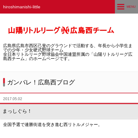
hiroshimanishi-little
MENU
ホーム
広島西チームとは
広島県広島市西区己斐のグラウンドで活動する、年長から小学生ま
選手募集／体験・見学
での少年・少女硬式野球チーム
全日本リトルリーグ野球協会中国連盟所属の「山陽リトルリーグ広
島西チーム」のホームページです。
練習グラウンド
活動スケジュール
ガンバレ！広島西ブログ
選手・スタッフ紹介
2017.05.02
試合結果
まっしぐら！
想い出アルバム
全国予選で連勝街道を突き進む西リトルメジャー。
卒団生の声