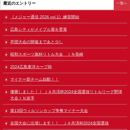
最近のエントリー
一覧へ
《メジャー通信 2026 vol.1》練習開始
広島シティがメイプル賞を受賞
卒団大会の開催まであと少し
昭和スポーツ旗杯リトル大会 ＩＮ長崎
2024広島東洋カープ杯
マイナー新チーム始動！！
優勝しました！！ ＪＡ共済杯2024全国選抜リトルリーグ野球
大会ＩＮ岩手
第13回ウィルソンカップ争奪マイナー大会
全国大会に出場します！！ ＪＡ共済杯2024全国選抜