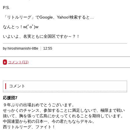
P.S.
「リトルリーグ」でGoogle、Yahoo!検索すると…
なんとっ！w(ﾟoﾟ)w
いよいよ、名実ともに全国区ですか～？！
by hiroshimanishi-little
12:55
コメント(11)
コメント
応援団7
９年ぶりの出場おめでとうございます。
せっかくのチャンス、参加することに満足しないで、極限まで戦い
抜いて、胸を張って広島にかえってくれることを期待しています。
中国連盟から初の日本一、今の君たちならデキル。
西リトルリーグ、ファイト！