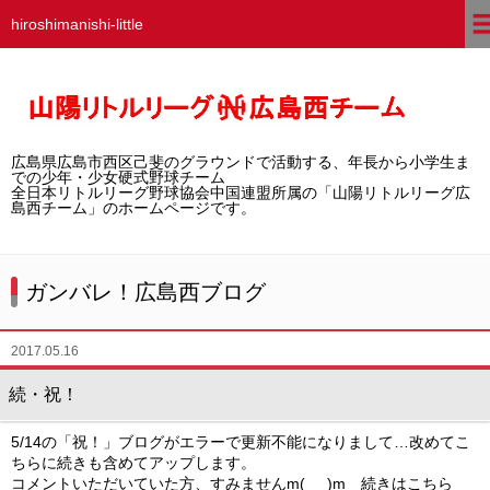
hiroshimanishi-little
ホーム
広島西チームとは
広島県広島市西区己斐のグラウンドで活動する、年長から小学生ま
選手募集／体験・見学
での少年・少女硬式野球チーム
全日本リトルリーグ野球協会中国連盟所属の「山陽リトルリーグ広
島西チーム」のホームページです。
練習グラウンド
活動スケジュール
ガンバレ！広島西ブログ
選手・スタッフ紹介
2017.05.16
試合結果
続・祝！
想い出アルバム
5/14の「祝！」ブログがエラーで更新不能になりまして…改めてこ
ちらに続きも含めてアップします。
卒団生の声
コメントいただいていた方、すみませんm(_ _)m 続きはこちら