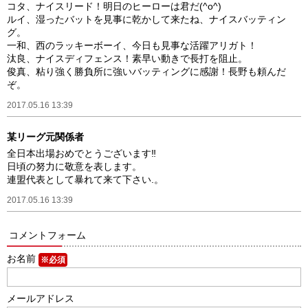
コタ、ナイスリード！明日のヒーローは君だ(^o^)
ルイ、湿ったバットを見事に乾かして来たね、ナイスバッティン
グ。
一和、西のラッキーボーイ、今日も見事な活躍アリガト！
汰良、ナイスディフェンス！素早い動きで長打を阻止。
俊真、粘り強く勝負所に強いバッティングに感謝！長野も頼んだ
ぞ。
2017.05.16 13:39
某リーグ元関係者
全日本出場おめでとうございます‼
日頃の努力に敬意を表します。
連盟代表として暴れて来て下さい.。
2017.05.16 13:39
コメントフォーム
お名前
※必須
メールアドレス