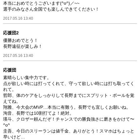
本当におめでとうございます(^o^)／~~
選手のみなさん全国でも楽しんできてください！
2017.05.16 13:40
応援団2
優勝おめでとう！
長野遠征が楽しみ！
2017.05.16 13:40
応援団
素晴らしい集中力です。
点が欲しい時には打ってくれて、守って欲しい時には打ち取ってく
れて。
哲郎、体のケアをしっかりして長野までにスプリット・ボールを覚
えてね。
翔雅、今大会のMVP…本当に有難う。長野でも宜しくお願いね。
洵音、長野では10割打てよ！絶対。
瑛斗、クロザー頼んだぞ！チャンスでの勝負強さに磨きをかけて〜
^o^
圭吾、今日のスリーランは値千金、ありがとう！スマホはちょっと
早いけど…