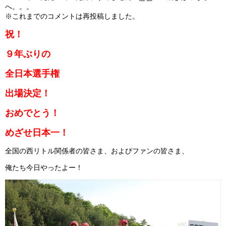
へ。。。
※これまでのコメントは再投稿しました。
ガンバレ！広島西ブログ
祝！
「体験」「見学」お申し込み／その他お問合わせ
９年ぶりの
寄付のお願い
全日本選手権
質問コーナー Ｑ＆Ａ
出場決定！
リトルリーグについて
おめでとう！
めざせ日本一！
全国の西リトル関係者の皆さま、およびファンの皆さま、
俺たち今日やったよー！