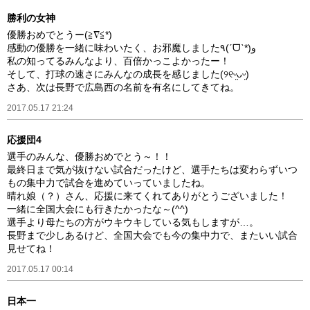
勝利の女神
優勝おめでとうー(≧∇≦*)
感動の優勝を一緒に味わいたく、お邪魔しました٩(ˊᗜˋ*)و
私の知ってるみんなより、百倍かっこよかったー！
そして、打球の速さにみんなの成長を感じました(୨୧ᵕ̤ᴗᵕ̤)
さあ、次は長野で広島西の名前を有名にしてきてね。
2017.05.17 21:24
応援団4
選手のみんな、優勝おめでとう～！！
最終日まで気が抜けない試合だったけど、選手たちは変わらずいつ
もの集中力で試合を進めていっていましたね。
晴れ娘（？）さん、応援に来てくれてありがとうございました！
一緒に全国大会にも行きたかったな～(^^)
選手より母たちの方がウキウキしている気もしますが…。
長野まで少しあるけど、全国大会でも今の集中力で、またいい試合
見せてね！
2017.05.17 00:14
日本一