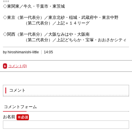
↓↓↓
◇東関東／牛久・千葉市・東茨城
◇東京（第一代表分）／東京北砂・稲城・武蔵府中・東京中野
（第二代表分）／上記＋１４リーグ
◇関西（第一代表分）／大阪なみはや・大阪南
（第二代表分）／上記どちらか・宝塚・おおさかシティ
by hiroshimanishi-little
14:05
コメント(0)
コメント
コメントフォーム
お名前
※必須