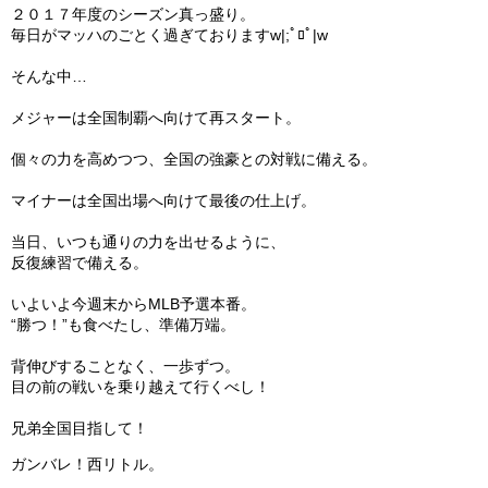
２０１７年度のシーズン真っ盛り。
毎日がマッハのごとく過ぎておりますw|;ﾟﾛﾟ|w
ガンバレ！広島西ブログ
そんな中…
「体験」「見学」お申し込み／その他お問合わせ
メジャーは全国制覇へ向けて再スタート。
寄付のお願い
個々の力を高めつつ、全国の強豪との対戦に備える。
質問コーナー Ｑ＆Ａ
マイナーは全国出場へ向けて最後の仕上げ。
リトルリーグについて
当日、いつも通りの力を出せるように、
反復練習で備える。
いよいよ今週末からMLB予選本番。
“勝つ！”も食べたし、準備万端。
背伸びすることなく、一歩ずつ。
目の前の戦いを乗り越えて行くべし！
兄弟全国目指して！
ガンバレ！西リトル。