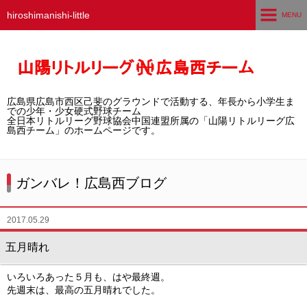
hiroshimanishi-little
MENU
ホーム
広島西チームとは
広島県広島市西区己斐のグラウンドで活動する、年長から小学生ま
選手募集／体験・見学
での少年・少女硬式野球チーム
全日本リトルリーグ野球協会中国連盟所属の「山陽リトルリーグ広
島西チーム」のホームページです。
練習グラウンド
活動スケジュール
ガンバレ！広島西ブログ
選手・スタッフ紹介
2017.05.29
試合結果
五月晴れ
想い出アルバム
いろいろあった５月も、はや最終週。
先週末は、最高の五月晴れでした。
卒団生の声