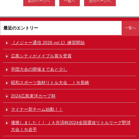
前のページへ
一覧へ
次のページへ
最近のエントリー
一覧へ
《メジャー通信 2026 vol.1》練習開始
広島シティがメイプル賞を受賞
卒団大会の開催まであと少し
昭和スポーツ旗杯リトル大会 ＩＮ長崎
2024広島東洋カープ杯
マイナー新チーム始動！！
優勝しました！！ ＪＡ共済杯2024全国選抜リトルリーグ野球
大会ＩＮ岩手