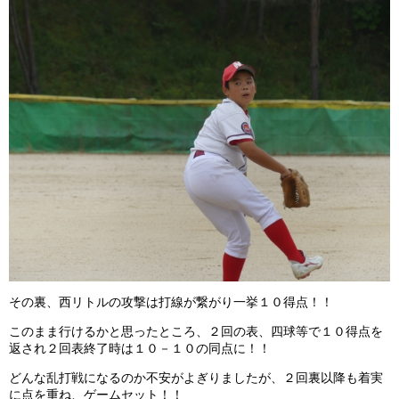
その裏、西リトルの攻撃は打線が繋がり一挙１０得点！！
このまま行けるかと思ったところ、２回の表、四球等で１０得点を
返され２回表終了時は１０－１０の同点に！！
どんな乱打戦になるのか不安がよぎりましたが、２回裏以降も着実
に点を重ね、ゲームセット！！