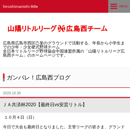
hiroshimanishi-little
MENU
ホーム
広島西チームとは
広島県広島市西区己斐のグラウンドで活動する、年長から小学生ま
選手募集／体験・見学
での少年・少女硬式野球チーム
全日本リトルリーグ野球協会中国連盟所属の「山陽リトルリーグ広
島西チーム」のホームページです。
練習グラウンド
活動スケジュール
ガンバレ！広島西ブログ
選手・スタッフ紹介
2020.10.30
試合結果
ＪＡ共済杯2020【最終日vs安芸リトル】
想い出アルバム
１０月４日（日）
卒団生の声
今日で大会も最終日となりました。主管リーグの皆さま、グランド