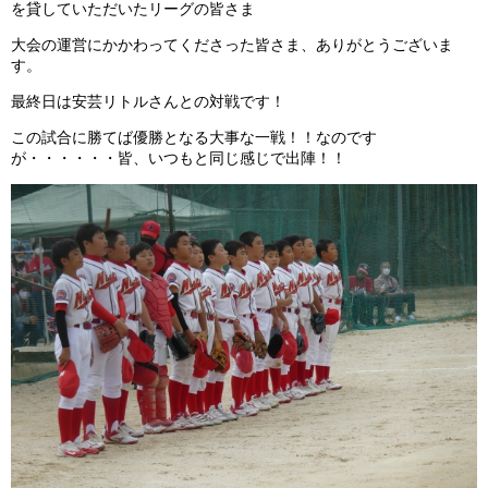
を貸していただいたリーグの皆さま
ガンバレ！広島西ブログ
大会の運営にかかわってくださった皆さま、ありがとうございま
す。
「体験」「見学」お申し込み／その他お問合わせ
最終日は安芸リトルさんとの対戦です！
寄付のお願い
この試合に勝てば優勝となる大事な一戦！！なのです
が・・・・・・皆、いつもと同じ感じで出陣！！
質問コーナー Ｑ＆Ａ
リトルリーグについて