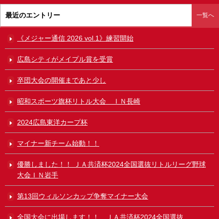
最近のエントリー
一覧へ
《メジャー通信 2026 vol.1》練習開始
広島シティがメイプル賞を受賞
卒団大会の開催まであと少し
昭和スポーツ旗杯リトル大会 ＩＮ長崎
2024広島東洋カープ杯
マイナー新チーム始動！！
優勝しました！！ ＪＡ共済杯2024全国選抜リトルリーグ野球
大会ＩＮ岩手
第13回ウィルソンカップ争奪マイナー大会
全国大会に出場します！！ ＪＡ共済杯2024全国選抜