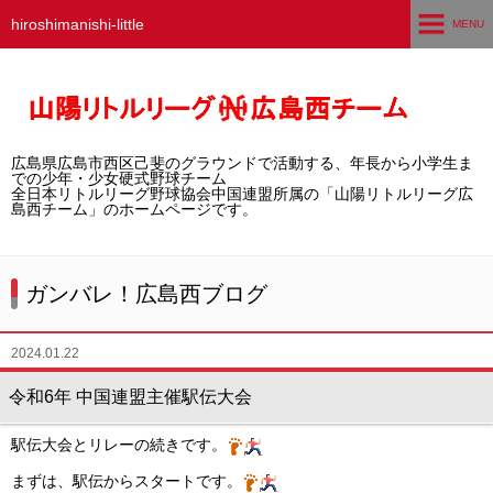
hiroshimanishi-little
MENU
ホーム
広島西チームとは
広島県広島市西区己斐のグラウンドで活動する、年長から小学生ま
選手募集／体験・見学
での少年・少女硬式野球チーム
全日本リトルリーグ野球協会中国連盟所属の「山陽リトルリーグ広
島西チーム」のホームページです。
練習グラウンド
活動スケジュール
ガンバレ！広島西ブログ
選手・スタッフ紹介
2024.01.22
試合結果
令和6年 中国連盟主催駅伝大会
想い出アルバム
駅伝大会とリレーの続きです。
卒団生の声
まずは、駅伝からスタートです。