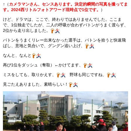
↑（
カメラマンさん、センスあります。決定的瞬間の写真を撮ってま
す。2024西リトルフォトアワード現時点で1位です。
）
けど、ドラマは、ここで、終わりではありませんでした。ここま
で、1位独走でしたが、二人の呼吸が合わずバトンがうまく渡らず、
2位から走り出しました。
バトンをうまくリレー出来なかった選手は、バトンを拾うと快速飛
ばし、意地と気合いで、グングン追い上げ、
なんと、なんと
再び1位をダッシュ（奪取）←かけてます、
ミスをしても、取りかえす、
野球も同じですね、
見ごたえありました、素晴らしい！