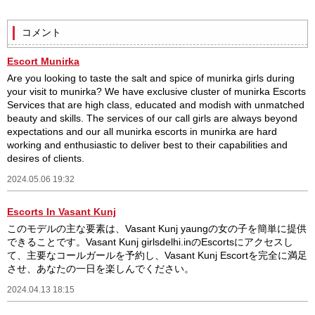
コメント
Escort Munirka
Are you looking to taste the salt and spice of munirka girls during
your visit to munirka? We have exclusive cluster of munirka Escorts
Services that are high class, educated and modish with unmatched
beauty and skills. The services of our call girls are always beyond
expectations and our all munirka escorts in munirka are hard
working and enthusiastic to deliver best to their capabilities and
desires of clients.
2024.05.06 19:32
Escorts In Vasant Kunj
このモデルの主な要素は、Vasant Kunj yaungの女の子を簡単に提供
できることです。Vasant Kunj girlsdelhi.inのEscortsにアクセスし
て、主要なコールガールを予約し、Vasant Kunj Escortを完全に満足
させ、あなたの一日を楽しんでください。
2024.04.13 18:15