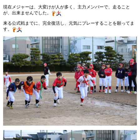
現在メジャーは、大変けが人が多く、主力メンバーで、走ること
ガンバレ！広島西ブログ
が、出来ませんでした。
来る公式戦までに、完全復活し、元気にプレーすることを願ってま
「体験」「見学」お申し込み／その他お問合わせ
す。
寄付のお願い
質問コーナー Ｑ＆Ａ
リトルリーグについて