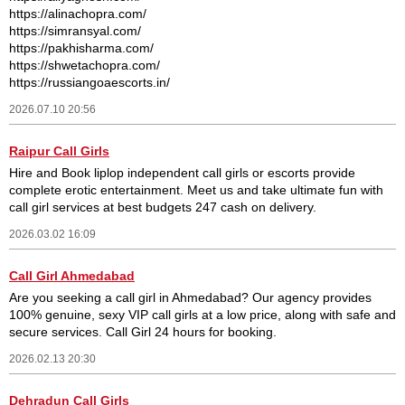
https://alinachopra.com/
https://simransyal.com/
https://pakhisharma.com/
https://shwetachopra.com/
https://russiangoaescorts.in/
2026.07.10 20:56
Raipur Call Girls
Hire and Book liplop independent call girls or escorts provide
complete erotic entertainment. Meet us and take ultimate fun with
call girl services at best budgets 247 cash on delivery.
2026.03.02 16:09
Call Girl Ahmedabad
Are you seeking a call girl in Ahmedabad? Our agency provides
100% genuine, sexy VIP call girls at a low price, along with safe and
secure services. Call Girl 24 hours for booking.
2026.02.13 20:30
Dehradun Call Girls