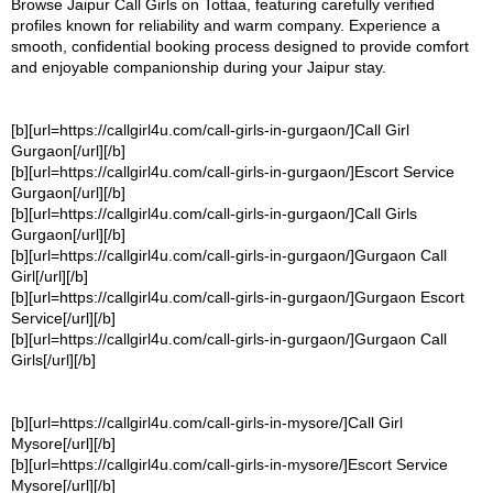
Browse Jaipur Call Girls on Tottaa, featuring carefully verified
profiles known for reliability and warm company. Experience a
smooth, confidential booking process designed to provide comfort
and enjoyable companionship during your Jaipur stay.
[b][url=https://callgirl4u.com/call-girls-in-gurgaon/]Call Girl
Gurgaon[/url][/b]
[b][url=https://callgirl4u.com/call-girls-in-gurgaon/]Escort Service
Gurgaon[/url][/b]
[b][url=https://callgirl4u.com/call-girls-in-gurgaon/]Call Girls
Gurgaon[/url][/b]
[b][url=https://callgirl4u.com/call-girls-in-gurgaon/]Gurgaon Call
Girl[/url][/b]
[b][url=https://callgirl4u.com/call-girls-in-gurgaon/]Gurgaon Escort
Service[/url][/b]
[b][url=https://callgirl4u.com/call-girls-in-gurgaon/]Gurgaon Call
Girls[/url][/b]
[b][url=https://callgirl4u.com/call-girls-in-mysore/]Call Girl
Mysore[/url][/b]
[b][url=https://callgirl4u.com/call-girls-in-mysore/]Escort Service
Mysore[/url][/b]