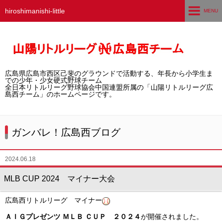
hiroshimanishi-little
MENU
ホーム
広島西チームとは
広島県広島市西区己斐のグラウンドで活動する、年長から小学生ま
選手募集／体験・見学
での少年・少女硬式野球チーム
全日本リトルリーグ野球協会中国連盟所属の「山陽リトルリーグ広
島西チーム」のホームページです。
練習グラウンド
活動スケジュール
ガンバレ！広島西ブログ
選手・スタッフ紹介
2024.06.18
試合結果
MLB CUP 2024 マイナー大会
想い出アルバム
広島西リトルリーグ マイナー
卒団生の声
ＡＩＧプレゼンツ ＭＬＢ ＣＵＰ ２０２４
が開催されました。