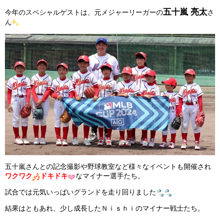
五十嵐 亮太
今年のスペシャルゲストは、元メジャーリーガーの
さ
ガンバレ！広島西ブログ
ん
「体験」「見学」お申し込み／その他お問合わせ
寄付のお願い
質問コーナー Ｑ＆Ａ
リトルリーグについて
五十嵐さんとの記念撮影や野球教室など様々なイベントも開催され
ワクワク
ドキドキ
なマイナー選手たち。
試合では元気いっぱいグランドを走り回りました
結果はともあれ、少し成長したＮｉｓｈｉのマイナー戦士たち。