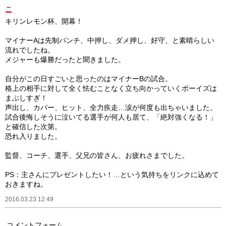
こ
キリンレモン杯、開幕！
マイナーAは先制パンチ、中押し、ダメ押し、好守、と素晴らしい
流れでしたね。
メジャーも爆勝だったと聞きました。
自分がこの日すごいと思ったのはマイナーBの試合。
格上の相手に対して全く怯むことなく立ち向かっていくボーイズは
まぶしすぎ！
声出し、カバー、ヒット、全力疾走…涙が何度も出ちゃいました。
試合後悔しそうに泣いてる選手が何人も居て、「絶対強くなる！」
と確信した次第。
恐れ入りました。
監督、コーチ、選手、父兄の皆さん、お疲れさまでした。
PS：主さんにプレゼントしたい！…という気持ちをリンクに込めて
おきますね。
2016.03.23 12:49
コメントフォーム