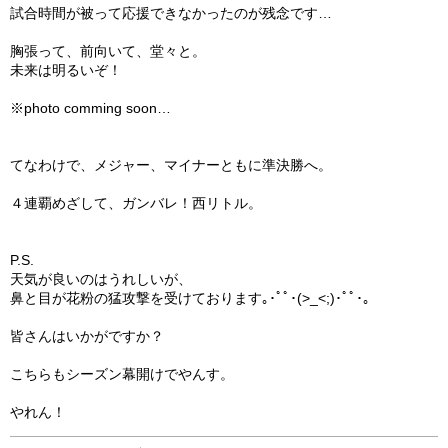
試合時間が被って応援できなかったのが残念です…
胸張って、前向いて、堂々と。
未来は明るいぞ！
※photo comming soon…
てなわけで、メジャー、マイナーともに準決勝へ。
４連覇めざして、ガンバレ！西リトル。
P.S.
天気が良いのはうれしいが、
鼻と目が花粉の猛攻撃を受けております｡･ﾟﾟ･(>_<;)･ﾟﾟ･｡
皆さんはいかがですか？
こちらもシーズン幕開けでやんす。
やれん！