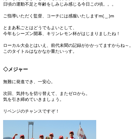
日頃の運動不足と年齢をしみじみ感じる今日この頃。。。
ガンバレ！広島西ブログ
ご指導いただく監督、コーチには感服いたしますm(._.)m
「体験」「見学」お申し込み／その他お問合わせ
とまあ私ごとはどうでもよいとして、
今年もシーズン開幕、キリンレモン杯がはじまりましたね！
寄付のお願い
ローカル大会とはいえ、前代未聞の記録がかかってますからね～。
このタイトルはなかなか重たいっす。
質問コーナー Ｑ＆Ａ
リトルリーグについて
◇メジャー
無難に発進でき、一安心。
次回、気持ちを切り替えて、またゼロから。
気を引き締めていきましょう。
リベンジのチャンスですぞ！