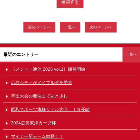
前のページへ
一覧へ
次のページへ
最近のエントリー
一覧へ
《メジャー通信 2026 vol.1》練習開始
広島シティがメイプル賞を受賞
卒団大会の開催まであと少し
昭和スポーツ旗杯リトル大会 ＩＮ長崎
2024広島東洋カープ杯
マイナー新チーム始動！！