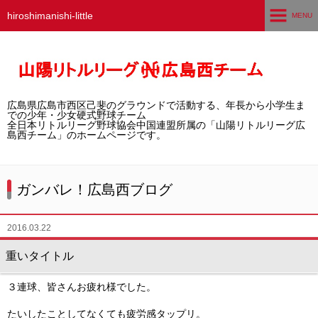
hiroshimanishi-little
MENU
ホーム
広島西チームとは
広島県広島市西区己斐のグラウンドで活動する、年長から小学生ま
選手募集／体験・見学
での少年・少女硬式野球チーム
全日本リトルリーグ野球協会中国連盟所属の「山陽リトルリーグ広
島西チーム」のホームページです。
練習グラウンド
活動スケジュール
ガンバレ！広島西ブログ
選手・スタッフ紹介
2016.03.22
試合結果
重いタイトル
想い出アルバム
３連球、皆さんお疲れ様でした。
卒団生の声
たいしたことしてなくても疲労感タップリ。