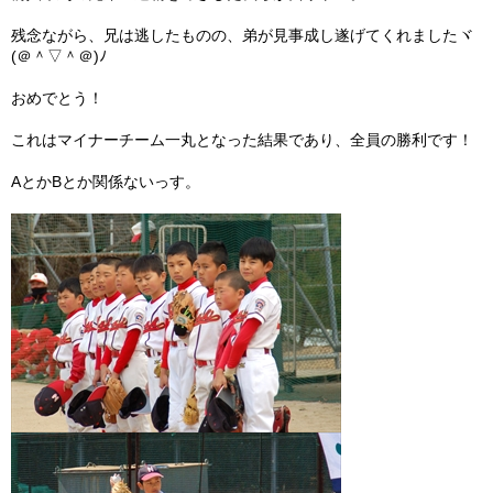
残念ながら、兄は逃したものの、弟が見事成し遂げてくれましたヾ
ガンバレ！広島西ブログ
(＠＾▽＾＠)ﾉ
「体験」「見学」お申し込み／その他お問合わせ
おめでとう！
寄付のお願い
これはマイナーチーム一丸となった結果であり、全員の勝利です！
AとかBとか関係ないっす。
質問コーナー Ｑ＆Ａ
リトルリーグについて