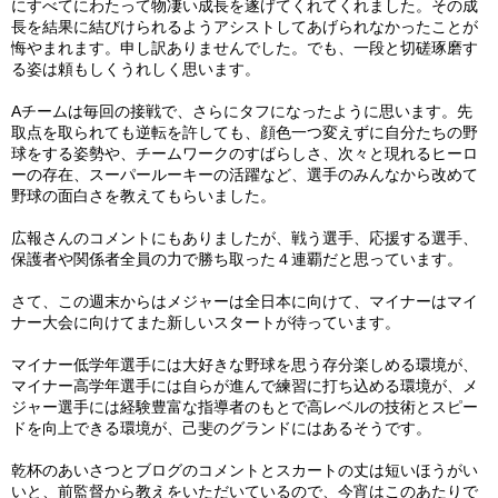
にすべてにわたって物凄い成長を遂げてくれてくれました。その成
長を結果に結びけられるようアシストしてあげられなかったことが
悔やまれます。申し訳ありませんでした。でも、一段と切磋琢磨す
る姿は頼もしくうれしく思います。
Aチームは毎回の接戦で、さらにタフになったように思います。先
取点を取られても逆転を許しても、顔色一つ変えずに自分たちの野
球をする姿勢や、チームワークのすばらしさ、次々と現れるヒーロ
ーの存在、スーパールーキーの活躍など、選手のみんなから改めて
野球の面白さを教えてもらいました。
広報さんのコメントにもありましたが、戦う選手、応援する選手、
保護者や関係者全員の力で勝ち取った４連覇だと思っています。
さて、この週末からはメジャーは全日本に向けて、マイナーはマイ
ナー大会に向けてまた新しいスタートが待っています。
マイナー低学年選手には大好きな野球を思う存分楽しめる環境が、
マイナー高学年選手には自らが進んで練習に打ち込める環境が、メ
ジャー選手には経験豊富な指導者のもとで高レベルの技術とスピー
ドを向上できる環境が、己斐のグランドにはあるそうです。
乾杯のあいさつとブログのコメントとスカートの丈は短いほうがい
いと、前監督から教えをいただいているので、今宵はこのあたりで