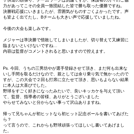
力があってこその全員一致団結した皆で勝ち取った優勝ですね。
決勝戦応援にいきましたが、雰囲気がものすごくよかったです。声
も皆よく出てたし。Bチームも大きい声で応援していましたね。
今後の大会も楽しみです。
メジャーは準決勝で惜敗してしまいましたが、切り替えて又練習に
臨まないといけないですね…
内容は監督がコメントされると思いますので控えます。
Ps. 今回、うちの三男坊やが選手登録させて頂き、まだ何も出来な
いし手間を取るだけなので、親としては余り乗り気で無かったので
すが、この大会で２回も打席に立たせて頂き、思いもよらない結果
に本人は大喜びでした。
野球をすごく好きになったみたいで、良いキッカケを与えて頂い
て、監督、指導者の皆様、ありがとうございました
やらせてみないと分からない事って沢山ありますね。
帰って兄ちゃんが初ヒットなら初ヒット記念ボールを書いてあげた
ら？
って言うので、これからも野球頑張ってほしいし書いてあげまし
た。