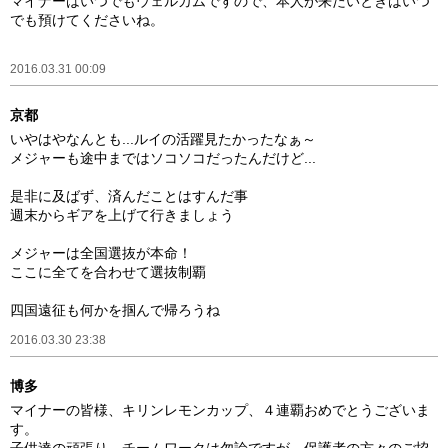
マイナーはいつでもウェルカムですので、本人が来たいときはいつ
でも預けてくださいね。
2016.03.31 00:09
京都
いやはやなんとも...ルイの活躍見たかったなぁ～
メジャーも途中まではソコソコだったんだけど...
是非に及ばず、済んだことはすんだ事
週末からギアを上げて行きましょう
メジャーは全国選抜が本命！
ここに全てを合わせて選抜制覇
四国遠征も何かを掴んで帰ろうね
2016.03.30 23:38
博多
マイナーの皆様、キリンレモンカップ、４連覇おめでとうございま
す。
子供達の頑張り、チームワークは勿論ですが、保護者の方々のご協