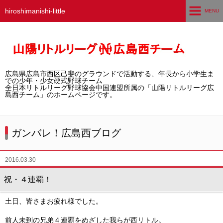
hiroshimanishi-little
MENU
ホーム
広島西チームとは
広島県広島市西区己斐のグラウンドで活動する、年長から小学生ま
選手募集／体験・見学
での少年・少女硬式野球チーム
全日本リトルリーグ野球協会中国連盟所属の「山陽リトルリーグ広
島西チーム」のホームページです。
練習グラウンド
活動スケジュール
ガンバレ！広島西ブログ
選手・スタッフ紹介
2016.03.30
試合結果
祝・４連覇！
想い出アルバム
土日、皆さまお疲れ様でした。
卒団生の声
前人未到の兄弟４連覇をめざした我らが西リトル。