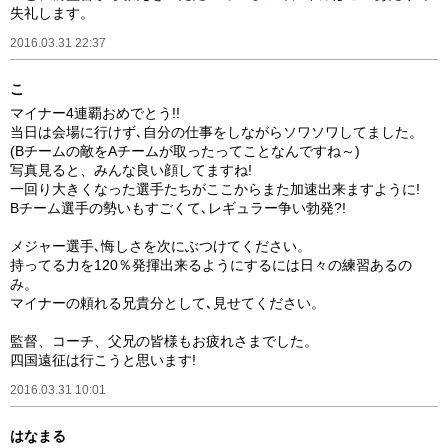
失礼します。
2016.03.31 22:37
こ
マイナー4連覇おめでとう!!
当日は会場に行けず､自分の仕事をしながらソワソワしてました。
(Bチームの敵をAチームが取ったってことなんですね～)
写真見ると、みんな良い顔してますね!
一回り大きくなった選手たちがここからまた加速出来ますように!
Bチーム選手の勢いもすごくて､レギュラー争い勃発?!
メジャー選手､悔しさを次にぶつけてください。
持ってる力を120％発揮出来るようにするには日々の練習あるの
み。
マイナーの頼れる兄貴分として､見せてください。
監督、コーチ、父兄の皆様もお疲れさまでした。
四国遠征は行こうと思います!
2016.03.31 10:01
はなまる