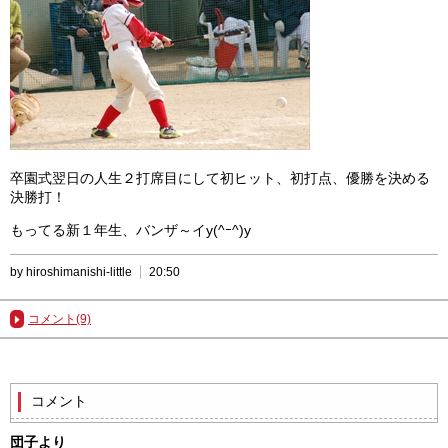
卒園式翌日の人生２打席目にして初ヒット、初打点、優勝を決める
決勝打！
もってる新１年生、バンザ～イy(^ｰ^)y
by hiroshimanishi-little
20:50
コメント(9)
コメント
団子より