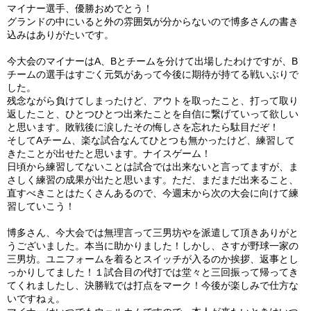
マイナー選手、優勝おめでとう！
グランドの中にいると外の雰囲気が分からないので博多さんの書き
込みはありがたいです。
今大会のマイナーはA、Bとチームを分けて出場したわけですが、B
チームの選手はすごく元気があって今後に期待が持てる戦いぶりで
した。
残念ながら負けてしまったけど、アウトを取ったこと、打って取り
返したこと、ひとつひとつ出来たことを自信に繋げていって欲しい
と思います。敗戦後に涙したその悔しさを忘れたら駄目だぞ！
そしてAチーム、楽な試合なんてひとつも無かったけど、練習して
きたことが出せたと思います。ナイスゲーム！
日頃から練習してないことは試合では出来ないと言ってますが、ま
さしく練習の成果が出たと思います。ただ、まだまだ出来ること、
直すべきことはたくさんあるので、今週末から次の大会に向けて練
習していこう！
博多さん、今大会では無理言って三男坊やを派遣して頂きありがと
うございました。本当に助かりました！しかし、さすが野球一家の
三男坊。ユニフォームを着るとスイッチが入るのか挨拶、返事とし
っかりしてました！１試合目の代打では堂々と三回振って帰ってき
てくれましたし、決勝戦では打点をマーク！今後が楽しみで仕方な
いですねぇ。