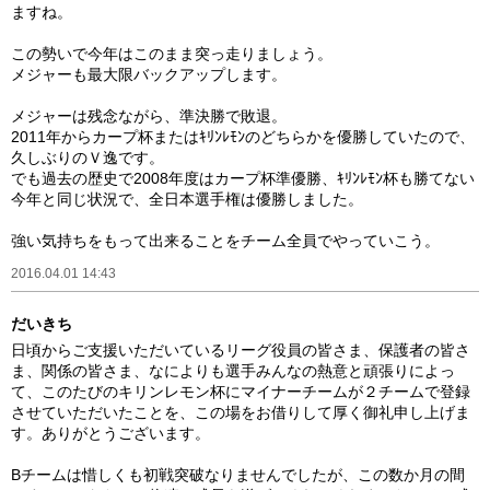
ますね。
この勢いで今年はこのまま突っ走りましょう。
メジャーも最大限バックアップします。
メジャーは残念ながら、準決勝で敗退。
2011年からカープ杯またはｷﾘﾝﾚﾓﾝのどちらかを優勝していたので、
久しぶりのＶ逸です。
でも過去の歴史で2008年度はカープ杯準優勝、ｷﾘﾝﾚﾓﾝ杯も勝てない
今年と同じ状況で、全日本選手権は優勝しました。
強い気持ちをもって出来ることをチーム全員でやっていこう。
2016.04.01 14:43
だいきち
日頃からご支援いただいているリーグ役員の皆さま、保護者の皆さ
ま、関係の皆さま、なによりも選手みんなの熱意と頑張りによっ
て、このたびのキリンレモン杯にマイナーチームが２チームで登録
させていただいたことを、この場をお借りして厚く御礼申し上げま
す。ありがとうございます。
Bチームは惜しくも初戦突破なりませんでしたが、この数か月の間