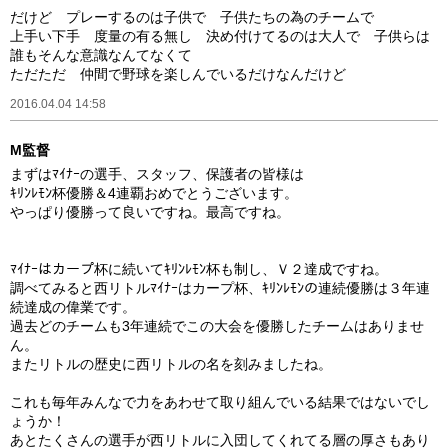
だけど プレーするのは子供で 子供たちの為のチームで
上手い下手 度量の有る無し 決め付けてるのは大人で 子供らは
誰もそんな意識なんてなくて
ただただ 仲間で野球を楽しんでいるだけなんだけど
2016.04.04 14:58
M監督
まずはﾏｲﾅｰの選手、スタッフ、保護者の皆様は
ｷﾘﾝﾚﾓﾝ杯優勝＆4連覇おめでとうございます。
やっぱり優勝って良いですね。最高ですね。
ﾏｲﾅｰはカープ杯に続いてｷﾘﾝﾚﾓﾝ杯も制し、Ｖ２達成ですね。
調べてみると西リトルﾏｲﾅｰはカープ杯、ｷﾘﾝﾚﾓﾝの連続優勝は３年連
続達成の偉業です。
過去どのチームも3年連続でこの大会を優勝したチームはありませ
ん。
またリトルの歴史に西リトルの名を刻みましたね。
これも毎年みんなで力をあわせて取り組んでいる結果ではないでし
ょうか！
あとたくさんの選手が西リトルに入団してくれてる層の厚さもあり