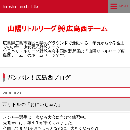
hiroshimanishi-little
MENU
ホーム
広島西チームとは
広島県広島市西区己斐のグラウンドで活動する、年長から小学生ま
選手募集／体験・見学
での少年・少女硬式野球チーム
全日本リトルリーグ野球協会中国連盟所属の「山陽リトルリーグ広
島西チーム」のホームページです。
練習グラウンド
活動スケジュール
ガンバレ！広島西ブログ
選手・スタッフ紹介
2018.10.23
試合結果
西リトルの「おにいちゃん」
想い出アルバム
メジャー選手は、次なる大会に向けて練習中。
先週末には、卒団生が来てくれました。
卒団生の声
卒団してまだ1ヶ月ちょっとなのに、大きくなった?!