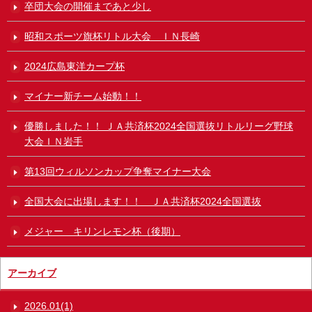
卒団大会の開催まであと少し
昭和スポーツ旗杯リトル大会 ＩＮ長崎
2024広島東洋カープ杯
マイナー新チーム始動！！
優勝しました！！ ＪＡ共済杯2024全国選抜リトルリーグ野球
大会ＩＮ岩手
第13回ウィルソンカップ争奪マイナー大会
全国大会に出場します！！ ＪＡ共済杯2024全国選抜
メジャー キリンレモン杯（後期）
アーカイブ
2026.01(1)