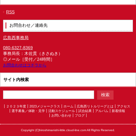
RSS
お問合わせ／連絡先
広島西事務局
080-6327-8369
事務局長：木佐貫（きさぬき）
◎メール［受付／24時間］
お問合わせはコチラから
サイト内検索
２０２３年度
2023メジャークラス
ホーム
広島西リトルリーグとは
アクセス
選手募集／体験・見学
活動スケジュール
試合結果
アルバム
新着情報
お問い合わせ
ブログ
Copyright (C)hiroshimanishi-little.cloud-line.com All Rights Reserved.