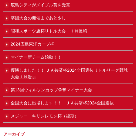
広島シティがメイプル賞を受賞
卒団大会の開催まであと少し
昭和スポーツ旗杯リトル大会 ＩＮ長崎
2024広島東洋カープ杯
マイナー新チーム始動！！
優勝しました！！ ＪＡ共済杯2024全国選抜リトルリーグ野球
大会ＩＮ岩手
第13回ウィルソンカップ争奪マイナー大会
全国大会に出場します！！ ＪＡ共済杯2024全国選抜
メジャー キリンレモン杯（後期）
アーカイブ