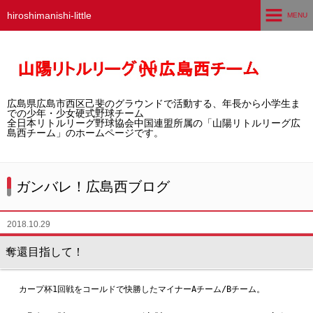
hiroshimanishi-little
MENU
ホーム
広島西チームとは
広島県広島市西区己斐のグラウンドで活動する、年長から小学生ま
選手募集／体験・見学
での少年・少女硬式野球チーム
全日本リトルリーグ野球協会中国連盟所属の「山陽リトルリーグ広
島西チーム」のホームページです。
練習グラウンド
活動スケジュール
ガンバレ！広島西ブログ
選手・スタッフ紹介
2018.10.29
試合結果
奪還目指して！
想い出アルバム
カープ杯1回戦をコールドで快勝したマイナーAチーム/Bチーム。
卒団生の声