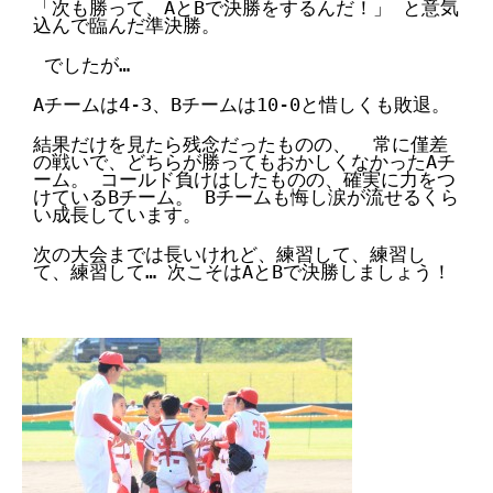
「次も勝って、AとBで決勝をするんだ！」 と意気
込んで臨んだ準決勝。
ガンバレ！広島西ブログ
 でしたが…  
「体験」「見学」お申し込み／その他お問合わせ
Aチームは4-3、Bチームは10-0と惜しくも敗退。
寄付のお願い
結果だけを見たら残念だったものの、  常に僅差
の戦いで、どちらが勝ってもおかしくなかったAチ
ーム。 コールド負けはしたものの、確実に力をつ
質問コーナー Ｑ＆Ａ
けているBチーム。 Bチームも悔し涙が流せるくら
い成長しています。  
リトルリーグについて
次の大会までは長いけれど、練習して、練習し
て、練習して… 次こそはAとBで決勝しましょう！